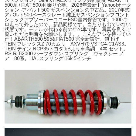
スペンション。Stile x HALスプリング共同開発 ABARTH
500系 / FIAT 500用 乗り心地。2026年最新】Yahoo!オーク
ション -アバルト500 サスペンションの中古品。2017年式
アバルト500ベースグレード純正サスペンションフロント
ショックアブソーバーコニーFSD室内保管です。1000キ
ロ走って外したので、新品同様です。当たりも出ていない
状態です。モデルが代わる前の年の車です。写真を良くご
覧いただき判断をお願いします。。こんなアシを待ってい
た！ABARTH500 595&FIAT500 完全新設計。値下げ
TEIN フレックスZ 70カムリ AXVH70 VSTG4-C1AS3。
TEIN テイン NCP35トヨタ bBより車高調 4本 セット。
RS-R Ti2000 ハーフダウン スプリング ヴォクシー ノ
ア 80系。HALスプリング 16k 5インチ