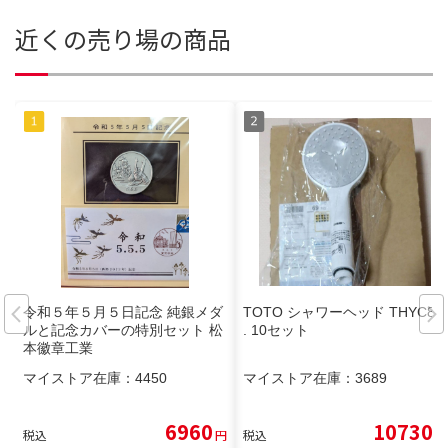
近くの売り場の商品
令和５年５月５日記念 純銀メダ
TOTO シャワーヘッド THYC88
ルと記念カバーの特別セット 松
. 10セット
本徽章工業
マイストア在庫：
4450
マイストア在庫：
3689
6960
10730
税込
円
税込
円