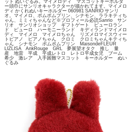
ット ぬいぐるみ。マイメロディ マスコットキーホルダ
ー頭巾にサンリオキャラクターが描かれてます。マイメロ
ディ かくれぬいキーホルダー 060981 SANRIO サンリ
オ。マイメロ、ポムポムプリン、シナモン、ララキティち
ゃん、ミミィちゃんなど※プロフィール必読Sanrio サン
リオ サンリオショップ ギフトゲート ピューロラン
ド ピューロ ハーモニーランド キディランドマイメロ
ディ マイメロ マイメロちゃん リズメロマイスウィー
トピアノ ピアノちゃん クロミ クロミちゃんキティち
ゃん シナモン ポムポムプリン MaisondeFLEUR
LIZLISA AnkRouge GRL 夢展望オタク 推し 量
産 地雷 平成 平成レトロ レトロ平成女児 ブーム
希少 激レア 入手困難マスコット キーホルダー ぬい
ぐるみ