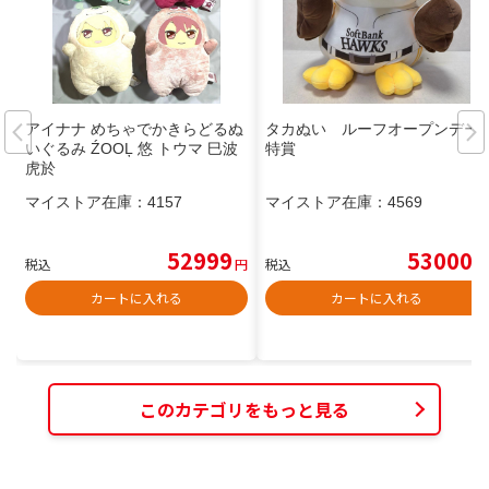
アイナナ めちゃでかきらどるぬ
タカぬい ルーフオープンデー
いぐるみ ŹOOĻ 悠 トウマ 巳波
特賞
虎於
マイストア在庫：
4157
マイストア在庫：
4569
52999
53000
税込
円
税込
円
カートに入れる
カートに入れる
このカテゴリをもっと見る