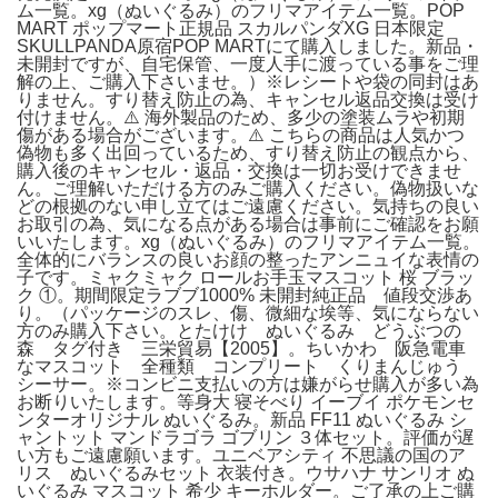
ム一覧。xg（ぬいぐるみ）のフリマアイテム一覧。POP
MART ポップマート正規品 スカルパンダXG 日本限定
SKULLPANDA原宿POP MARTにて購入しました。新品・
未開封ですが、自宅保管、一度人手に渡っている事をご理
解の上、ご購入下さいませ。）※レシートや袋の同封はあ
りません。すり替え防止の為、キャンセル返品交換は受け
付けません。⚠️ 海外製品のため、多少の塗装ムラや初期
傷がある場合がございます。⚠️ こちらの商品は人気かつ
偽物も多く出回っているため、すり替え防止の観点から、
購入後のキャンセル・返品・交換は一切お受けできませ
ん。ご理解いただける方のみご購入ください。偽物扱いな
どの根拠のない申し立てはご遠慮ください。気持ちの良い
お取引の為、気になる点がある場合は事前にご確認をお願
いいたします。xg（ぬいぐるみ）のフリマアイテム一覧。
全体的にバランスの良いお顔の整ったアンニュイな表情の
子です。ミャクミャク ロールお手玉マスコット 桜 ブラッ
ク ①。期間限定ラブブ1000% 未開封純正品 値段交渉あ
り。（パッケージのスレ、傷、微細な埃等、気にならない
方のみ購入下さい。とたけけ ぬいぐるみ どうぶつの
森 タグ付き 三栄貿易【2005】。ちいかわ 阪急電車
なマスコット 全種類 コンプリート くりまんじゅう
シーサー。※コンビニ支払いの方は嫌がらせ購入が多い為
お断りいたします。等身大 寝そべり イーブイ ポケモンセ
ンターオリジナル ぬいぐるみ。新品 FF11 ぬいぐるみ シ
ャントット マンドラゴラ ゴブリン ３体セット。評価が遅
い方もご遠慮願います。ユニベアシティ 不思議の国のア
リス ぬいぐるみセット 衣装付き。ウサハナ サンリオ ぬ
いぐるみ マスコット 希少 キーホルダー。ご了承の上ご購