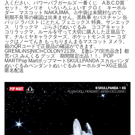
入ください。パワーパフガールズ 一番くじ A.B.C.D賞
セット。サンリオ いろいろふぇいす クロミ キーホル
ダー マスコット NAKAJIMA。⚠️中袋は未開封なので、
初期不良等の確認は出来ません。黒執事 セバスチャン 缶
バッジ ラバスト にとたん フェニックス 特典。サンエック
ス リラックマ ぶらさげぬいぐるみ ココアキャット
コリラックマ。ルールを守って大切に購入した正規品で
す。ナルミヤキャラクターズ。ポケットモンスター コダ
ックはノーてんき もっちりまんまるマスコット ヌメラ。
箱のQRコードで正規品の確認ができます。
GREMLiNS]NICI×COLONY2139。【激レア/完売品含】都
営バス みんくる グッズ 期間限定出品！！。POP
MARTPop MartポップマートSKULLPANDA スカルパンダ
ぬいぐるみペンダントぬいぐるみキーホルダーXG正規品
匿名配送