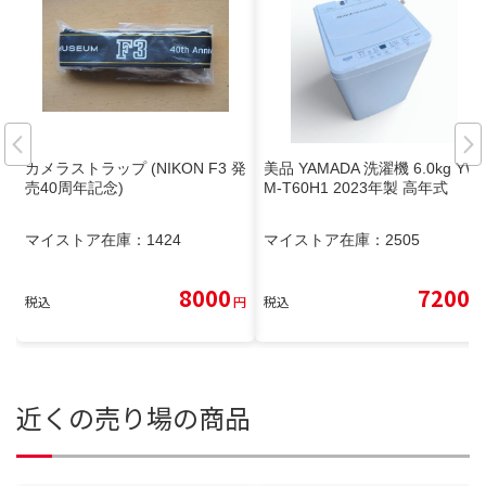
カメラストラップ (NIKON F3 発
美品 YAMADA 洗濯機 6.0kg YW
売40周年記念)
M-T60H1 2023年製 高年式
マイストア在庫：
1424
マイストア在庫：
2505
8000
7200
税込
円
税込
円
近くの売り場の商品