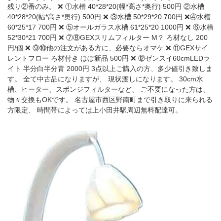
残り②番のみ。 ❌ ①水槽 40*28*20(幅*高さ*奥行) 500円 ②水槽
40*28*20(幅*高さ*奥行) 500円 ❌ ③水槽 50*29*20 700円 ❌④水槽
60*25*17 700円 ❌ ⑤オールガラス水槽 61*25*20 1000円 ❌ ⑥水槽
52*30*21 700円 ❌ ⑦⑧GEXスリムフィルター M？ ろ材なし 200
円/個 ❌ ⑨⑩他の注文がある方に、必要ならオマケ ❌ ⑪GEXサイ
レントフロー ろ材付き ほぼ新品 500円 ❌ ⑫ゼンスイ60cmLEDラ
イト 半分白半分青 2000円 3点以上ご購入の方、多少値引き致しま
す。 全て中古品になりますが、 現状渡しになります。 30cm水
槽、ヒーター、スポンジフィルターなど、 ご不要になった方は、
物々交換もOKです。 名古屋市西区野南町まで引き取りに来られる
方限定、 時間帯によっては上小田井駅周辺無料配達可。