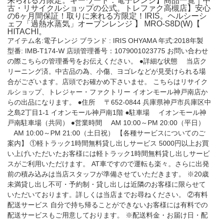
来られる方限定。キーワード：電子レンジ】商品一覧｜中
古・リサイクルショップの公式。トレファク高槻店】安心
の6ヶ月間保証！取りに来れる方限定！IRIS。ヘルシーシ
ェフ「過熱水蒸気」オーブンレンジ 】 MRO-S8D(W)【
HITACHI。
アイテム名:電子レンジ ブランド : IRIS OHYAMA 年式:2018年製
型番: IMB-T174-W 店頭管理番号：1079001023775 お問い合わせ
の際こちらの管理番号をお伝えください。 ●詳細な状態 当店ク
リーニング済。中古品の為、小傷、ヨゴレなどが見受けられる場
合がございます。店頭でお確かめ下さいませ。 こちらはリサイク
ルショップ、トレジャー・ファクトリー イオンモール神戸南店か
らの出品になります。 ●住所 〒652-0844 兵庫県神戸市兵庫区中
之島2丁目1-1 イオンモール神戸南1階 ●駐車場 イオンモール神
戸南駐車場（共同） ●営業時間 AM 10:00～PM 20:00（平日）
AM 10:00～PM 21:00（土日祝） 【各種サービスについてのご
案内】 ①軽トラック1時間無料貸し出しサービス 5000円以上お買
い上げいただいたお客様には軽トラック1時間無料貸し出しサービ
スがご利用いただけます。 AT車ですので運転も楽々。さらに出発
前の積み込みは当店スタッフが準備させていただきます。 ※20歳
未満貸し出し不可・予約制・貸し出しは近隣のお客様に限らせて
いただいております。詳しくは当店までお尋ねください。 ②有料
配送サービス 自分で持ち帰ることができないお客様には有料での
配送サービスもご用意しております。 ※配送料金・お届け日・配