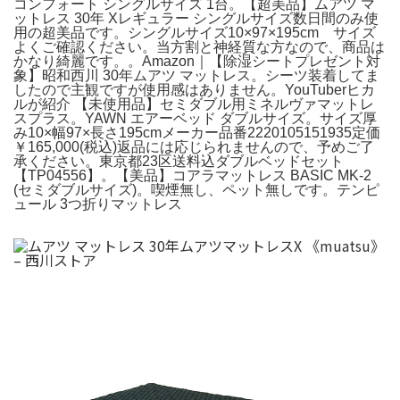
コンフォート シングルサイズ 1台。【超美品】ムアツ マ
ットレス 30年 Xレギュラー シングルサイズ数日間のみ使
用の超美品です。シングルサイズ10×97×195cm サイズ
よくご確認ください。当方割と神経質な方なので、商品は
かなり綺麗です。。Amazon｜【除湿シートプレゼント対
象】昭和西川 30年ムアツ マットレス。シーツ装着してま
したので主観ですが使用感はありません。YouTuberヒカ
ルが紹介 【未使用品】セミダブル用ミネルヴァマットレ
スプラス。YAWN エアーベッド ダブルサイズ。サイズ厚
み10×幅97×長さ195cmメーカー品番2220105151935定価
￥165,000(税込)返品には応じられませんので、予めご了
承ください。東京都23区送料込ダブルベッドセット
【TP04556】。【美品】コアラマットレス BASIC MK-2
(セミダブルサイズ)。喫煙無し、ペット無しです。テンピ
ュール 3つ折りマットレス