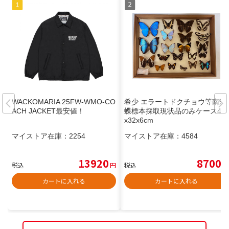
WACKOMARIA 25FW-WMO-CO
希少 エラートドクチョウ等南米
ACH JACKET最安値！
蝶標本採取現状品のみケース42
x32x6cm
マイストア在庫：
2254
マイストア在庫：
4584
13920
8700
税込
円
税込
円
カートに入れる
カートに入れる