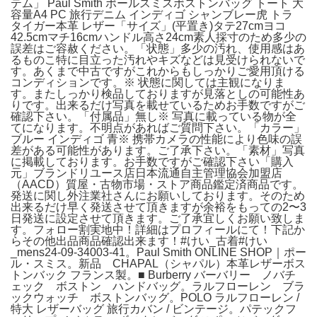
テム」 Paul Smith ポールスミスボストンバッグ トート 大
容量A4 PC 旅行デニム インディゴ シャンブレー虎 トラ
タイガー本革 レザー「サイズ」(平置き)タテ27cmヨコ
42.5cmマチ16cmハンドル高さ24cm素人採寸のため多少の
誤差はご容赦ください。「状態」多少の汚れ、使用感はあ
るものこ特に目立った汚れやキズなどは見受けられないで
す。あくまで中古ですがこれからもしっかりご愛用頂ける
コンディションです。※ 状態に関しては主観になりま
す。またしっかり検品しておりますが見落としの可能性あ
りです。出来るだけ写真を載せているためお手数ですがご
確認下さい。「付属品」無し※ 写真に載っている物が全
てになります。不明点があればご質問下さい。「カラー」
ブルー インディゴ 青※ 携帯カメラの性能により色味の誤
差がある可能性があります。ご了承下さい。「素材」写真
に掲載しております。お手数ですがご確認下さい「購入
元」ブランドリユース店日本流通自主管理協会加盟店
（AACD）質屋・古物市場・ストア商品鑑定済商品です。
発送に関し外注業社さんにお願いしております。そのため
出来るだけ早く発送させて頂きますが余裕をもっての2〜3
日発送に設定させて頂きます。ご了承宜しくお願い致しま
す。フォロー割実地中！詳細はプロフィールにて！下記か
らその他出品商品確認出来ます！#けい_古着#けい
_mens24-09-34003-41。Paul Smith ONLINE SHOP｜ポー
ル・スミス。新品 CHAPAL（シャパル）本革レザーボス
トンバック フランス製。■ Burberry バーバリー ノバチ
ェック ボストン ハンドバッグ。ラルフローレン ブラ
ックウォッチ ボストンバッグ。POLO ラルフローレン /
特大 レザーバッグ 旅行カバン / ビンテージ。パテックフ