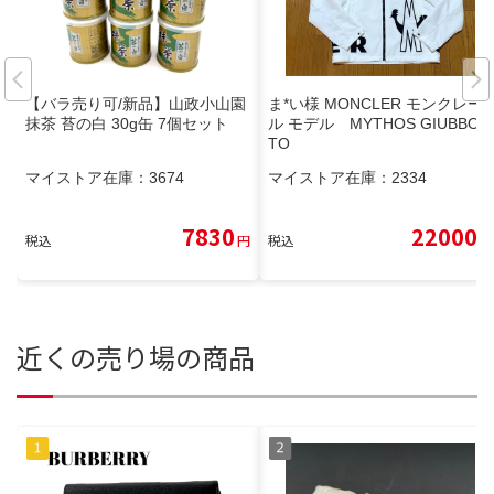
【バラ売り可/新品】山政小山園
ま*い様 MONCLER モンクレー
抹茶 苔の白 30g缶 7個セット
ル モデル MYTHOS GIUBBOT
TO
マイストア在庫：
3674
マイストア在庫：
2334
7830
22000
税込
円
税込
円
近くの売り場の商品