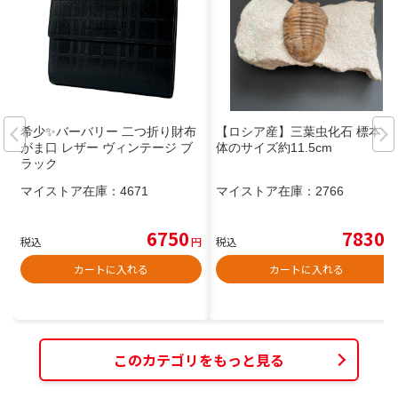
希少✨バーバリー 二つ折り財布
【ロシア産】三葉虫化石 標本 全
がま口 レザー ヴィンテージ ブ
体のサイズ約11.5cm
ラック
マイストア在庫：
4671
マイストア在庫：
2766
6750
7830
税込
円
税込
円
カートに入れる
カートに入れる
このカテゴリをもっと見る