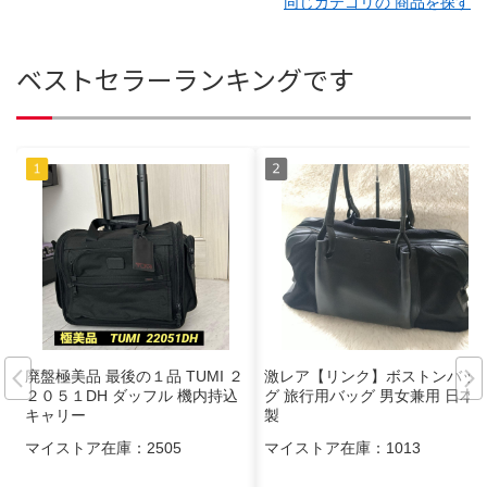
同じカテゴリの 商品を探す
ベストセラーランキングです
廃盤極美品 最後の１品 TUMI ２
激レア【リンク】ボストンバッ
２０５１DH ダッフル 機内持込
グ 旅行用バッグ 男女兼用 日本
キャリー
製
マイストア在庫：
2505
マイストア在庫：
1013