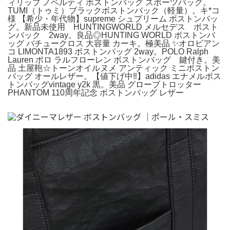
ィリップ ノベルティ ボストンバッグ スポーツバッグ。
TUMI（トゥミ）ブラックボストンバック（軽量）。キ*コ
様 【希少・年代物】supreme シュプリーム ボストンバッ
グ。新品未使用 HUNTINGWORLD メルセデス ボスト
ンバック 2way。良品◎HUNTING WORLD ボストンバ
ッグ バチュークロス 大容量 カーキ。極美品 ✨オロビアン
コ LIMONTA1893 ボストンバッグ 2way。POLO Ralph
Lauren ポロ ラルフローレン ボストンバッグ 鍵付き。美
品 土屋鞄☆トーンオイルヌメ アンティック ミニボストン
バッグ オールレザー。【値下げ中‼️】adidas エナメルボス
トンバッグvintage y2k 黒。美品 グローブトロッター
PHANTOM 110周年記念 ボストンバッグ レザー