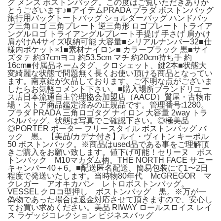
グ メンズ ボストンバッグ。この度はご覧いただきありが
とうございます♪■アイテムPRADA プラダ ボストンバッグ
旅行用バッグトートバッグ ショルダーバッグ ハンドバッ
グ三角ロゴ 三角プレート 逆三角形 ロゴプレート トライア
ングルロゴ トライアングルプレート手提げ 手さげ 肩かけ
肩がけA4サイズ収納可能 大容量■シリアルナンバー32■仕
様内ポケット×1■素材ナイロン■ カラーブラック 黒■サイ
ズタテ 約37cmヨコ 約53.5cm マチ 約20cm持ち手 約
16cm■付属品ネームタグ、クロシェット、鍵2本■状態大
変綺麗な状態で問題無く長くお使い頂ける商品となってい
ます。南京錠が欠品しております。ご不明な点がございま
したらお気軽コメント下さい。■購入場所ブランドリユー
ス店日本流通自主管理協会加盟店（AACD）質屋・古物市
場・ストア商品鑑定済みの正規品です。管理番号:1280。
プラダ PRADA 三角ロゴタグ ナイロン 大容量 2way トラ
ベルバッグ。状態は写真でご確認下さい。◎極美品
◎PORTER ポーター フリースタイル ボストンバッグ バ
ック 黒。【美品/カデナ付き】ルイ・ヴィトン キーポル
50 ボストンバック。※商品はused品である事をご理解頂
きご購入をお願い致します。値下げ可能！セリーヌ ボス
トンバック M10マカダム柄。THE NORTH FACE サニー
キャンパー40＋6。■配送匿名配送、簡易包装にて1〜2日
程度で発送いたします。当時物80年代 McGREGOR マ
クレガー アオキカバン レトロボストンバッグ。
VESSEL クロコ型押し ボストンバッグ 黒。※万が一
偽物であった場合は返金対応させて頂きますので、安心し
てお買い求めください。美品 RIWAY ロールスロイス レイ
ス ラゲッジコレクション ビジネスバッグ