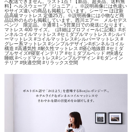
へ配送できません。ラスト1点！【新品、超美品、送料無
料】ヘルスウェーブ「ジュニア」。※説明画像には色違い
やサイズ違いの商品も掲載しています。シーリー ほぼ新
品高級マットレス 定価25万。※説明画像には小物など商
品以外のものも掲載しています。西川エアー メルセデス
ベンツ 限定品。※通常1～5営業日での発送になります。
マトレス 400 サイズ。（詳細はプロフィールに記載）#ボ
ンネルコイルマットレス #セミダブルマットレス #シルバ
ーマットレス #コイルマットレス#シルバーマットレス #
グレー系マットレス #シンプルデザイン#ボンネルコイル
構造 #高通気性 #耐久性マットレス #寝心地抜群 #セミダ
ブルサイズ#寝室インテリア #セミダブルベッド #快適な
睡眠 #ベッドマットレス#シンプルデザイン #モダンイン
テリア #快適空間 #リラックス空間