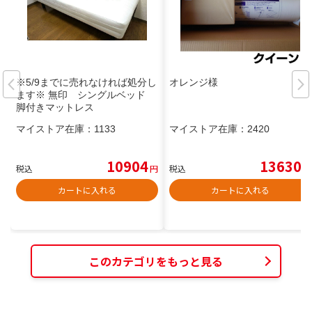
※5/9までに売れなければ処分し
オレンジ様
ます※ 無印 シングルベッド
脚付きマットレス
マイストア在庫：
1133
マイストア在庫：
2420
10904
13630
税込
円
税込
円
カートに入れる
カートに入れる
このカテゴリをもっと見る