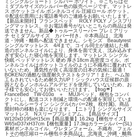
ミシングルショート）シルバー ホワイト。※こちらはセ
ミダブルサイズのシルバー色の販売ページです。マットレ
ス ポケットコイル ボンネルコイル 圧縮ロール ポケット。
※配送伝票用にお電話番号のご連絡をお願いいたします。
【新品未開封】フランスベッド ROLY POLY ノンスプリ
ングマットレス。※お電話番号がないとこちらの商品は発
送できません。新品◆トゥルースリーパー プレミアリッ
チ セミダブルサイズ カバー付き。※本商品は、北海
道・沖縄・離島へ配送できません。シモンズ Beautyrest
シングルマットレス 4/4まで。コイル同士が連結した構
造のボンネルコイルにより、身体を面で支え、沈み込みす
ぎず安心した寝心地を実現します。マットレス シングル
快眠 ベッドマットレス 硬め 厚さ18cm 高密度コイル。ボ
ンネルコイルはポケットコイルのように不織布に覆われて
いないため、通気性が良く高湿度の日本の気候に最適！
BOKENの過酷な強度耐久テストをクリア！また、ヘム加
工もされているため耐久力UP！シックハウス症候群の原
因となるノンホルムアルデヒドを使用していないため、お
子様でも安心してお使いいただけます。【frog☔︎】
FranceBed TW-010α ＋ MUJIベッド。梱包をコンパ
クトにし、配送コスト削減と環境への配慮を実現していま
す。ヘルシーライン シングル(カバー2枚、枕付属)。商品
開封時の移動も楽になります。【ニトリ】シングルサイズ
マットレス Nスリーププレミアム。【商品サイズ】
W120xD195xH15cm【商品重量】16.2kg【梱包サイズ】
W65xD37xH37cm【梱包重量】17.3kgカラーシルバー(SL)
素材ボンネルコイル、ウレタンフォーム、不織布、フェル
トその他圧縮ロール梱包※本商品は、北海道・沖縄・離島