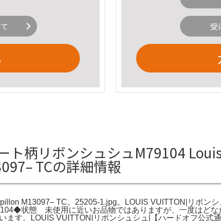
いて
受
る
ート柄リボンシュシュM79104 Louis Vui
 M13097– TCの詳細情報
Blossom Papillon M13097– TC。25205-1.jpg。LOUIS 
 M79104◆状態 未使用に近いお品物ではありますが、一度は
います。LOUIS VUITTON|リボンシュシュ|【ハードオフ