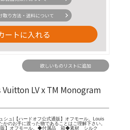
け取り方法・送料について
カートに入れる
欲しいものリストに追加
tton LV x TM Monogram
VUITTON|リボンシュシュ|【ハードオフ公式通販】オフモール。Louis
どなたかのお手に渡った物であることはご理解下さい。
公式通販】オフモール。◆付属品 箱◆素材 シルク