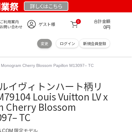
 創業祭
詳しくは
こちら
合計金額
ご利用案内
0
ゲスト様
0円
お問い合わせ
変更
ログイン
新規会員登録
ogram Cherry Blossom Papillon M13097– TC
tton ルイヴィトンハート柄リ
4 Louis Vuitton LV x
 Cherry Blossom
097– TC
RG.COM 限定モデル