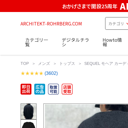
A
おかげさまで開設25周年
ARCHITEKT-ROHRBERG.COM
カテゴリ一
デジタルチラ
Howto情
覧
シ
報
TOP
メンズ
トップス
SEQUEL モヘア カーディガ
(3602)