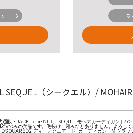
いて
受
る
 SEQUEL（シークエル）/ MOHAIR 
式通販・JACK in the NET。SEQUELモヘアカーディガン | 2703
NET。室外着用2階のみの美品です。毛抜け、縮みなどありません。よろ
K in。DSQUARED2 ディースクエアード カーディガン M クラッシュ