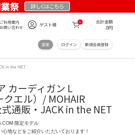
 創業祭
詳しくは
こちら
合計金額
ご利用案内
0
ゲスト様
0円
お問い合わせ
変更
ログイン
新規会員登録
in the NET
ヘア カーディガン L
ークエル）/ MOHAIR
 公式通販・JACK in the NET
RG.COM 限定モデル
の使い心地などをご紹介いただいております！