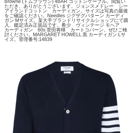
Browne (トムブラウン) 4BAR コットンケーブル。閲覧い
ただき、ありがとうございます。ジョンスメドレー シー
アイランドコットン カーディガン。サイズは写真の最後
をご確認ください。Needles ジグザグパターン カーディ
ガン Mサイズ。某大手ブランドリサイクルショップにて購
入、鑑定済み正規品です。希少 ヴィンテージ モヘア
カーディガン 60s 菅田将暉 カートコバーン。ぜひご検
討ください。MARGARET HOWELL 黒 カーディガン Lサ
イズ。管理番号:14839