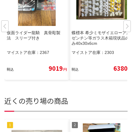
仮面ライダー龍騎 真骨彫製
蝶標本 希少ミモザイエローアル
法 スリーブ付き
ゼンチン等ガラス木箱現状品の
み40x30x6cm
マイストア在庫：
2367
マイストア在庫：
2303
9019
6380
税込
円
税込
円
近くの売り場の商品