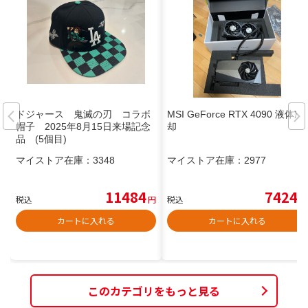
ドジャース 鬼滅の刃 コラボ
MSI GeForce RTX 4090 液体冷
帽子 2025年8月15日来場記念
却
品 (5個目)
マイストア在庫：
3348
マイストア在庫：
2977
11484
7424
税込
円
税込
円
カートに入れる
カートに入れる
このカテゴリをもっと見る