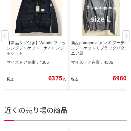
【新品タグ付き】Woods フィッ
新品patagonia メンズ フーディ
シングジャケット ナイロンジ
ニジャケット L ブラックパタゴ
ャケット
ニア黒
マイストア在庫：
4385
マイストア在庫：
4385
6375
6960
税込
円
税込
円
近くの売り場の商品