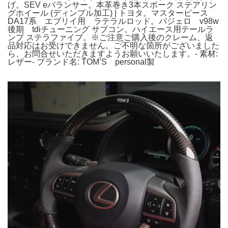
げ。SEV eバランサー。本革巻き3本スポーク ステアリン
グホイール (ディンプル加工) | トヨタ。マスターピース
DA17系 エブリイ用 ラテラルロッド。パジェロ v98w
後期 tdiチューニング サブコン。ハイエース用テールラ
ンプ ステラファイブ。※ご注意ご購入後のクレーム、返
品対応はお受けできません。ご不明な箇所がございました
ら、お問合せいただきますようお願いいたします。- 素材:
レザー- ブランド名: TOM’S personal製