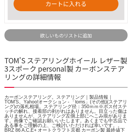
カートに入れる
欲しいものリストに追加
TOM'S ステアリングホイール レザー製
3スポーク personal製 カーボンステア
リングの詳細情報
カーボンステアリング。ステアリング｜製品情報｜
TOM'S。Yahoo!オークション - 「toms」(その他)(ステアリ
ング)の落札相場。ステアリング径：350ｍｍ※ボス付ステ
ッチの解れ、接着部の剥がれはありません。目立った傷は
ありませんが、ステアリング左側上部にへこみ痕がありま
す。画像でご確認お願いいたします。あくまでも中古品で
ある事をご理解の上、ご検討いただければ幸いです。。
BRZ 86 A.C.E+ オートクラフト京都 カーボン製 最終値下