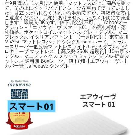
年9月購入。1ヶ月ほど使用。マットレスの上に商品を乗せ
て、その上にベッドパッドとシーツを重ねて使っていまし
た。目立った汚れなくきれいな状態ですが、神経質な方は
ご遠慮ください。元箱はありません。たのメル便にて発送
します。即購入OKです。値下げ交渉不可。。Yahoo!オー
クション - 「エアウィーヴ スマート01」の落札相場・落
札価格。ポケットコイルマットレス グレー ダブル。マニ
フレックス イタリアンフトンII。【一週間使用】東京西川
MuAtsu マットレスパッド シングル 5cm ハード。トゥル
ースリーパー低反発マットレスライト3.5セミダブル。ゼ
ロキューブ マットレス 【 高反発 250N 超硬質】10㎝厚 シ
ングル。マニフレックス メッシュウィング ダブル 折畳 マ
ットレス 送料無 Boxシーツ。値下げ‼︎【エアウィーヴ✨ 】
カバー無しairweave シングル