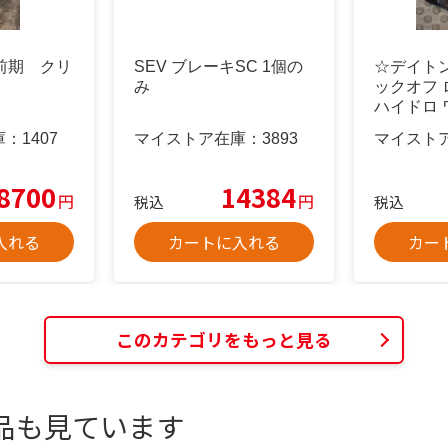
前期 クリ
SEV ブレーキSC 1個の
☆デイトン 
み
ックオフ
ハイドロ
ル
庫：
1407
マイストア在庫：
3893
マイスト
8700
14384
円
円
税込
税込
入れる
カートに入れる
カー
このカテゴリをもっと見る
品も見ています