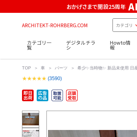
A
おかげさまで開設25周年
ARCHITEKT-ROHRBERG.COM
カテゴリ一
デジタルチラ
Howto情
覧
シ
報
TOP
車
パーツ
希少✨当時物✨ 新品未使用 日産
(3590)