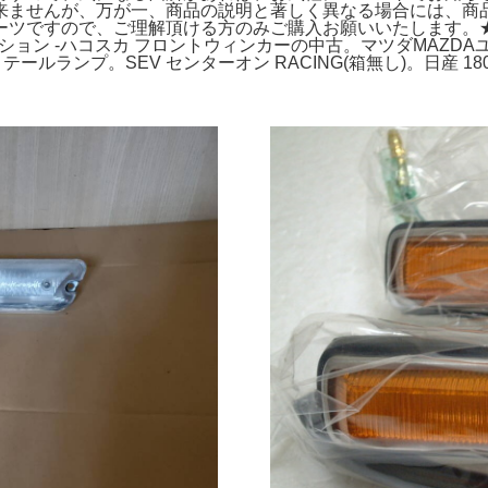
来ませんが、万が一、商品の説明と著しく異なる場合には、商
ーツですので、ご理解頂ける方のみご購入お願いいたします。
ション -ハコスカ フロントウィンカーの中古。マツダMAZDAユニツト
 テールランプ。SEV センターオン RACING(箱無し)。日産 180