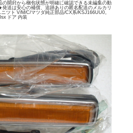
品の開封から梱包状態が明確に確認できる未編集の動
★発送は安心の補償、追跡ありの匿名配送のメルカリ
 V/M/C/マツダ純正部品/CX系/KSJ166UU0。
sx ドア 内装