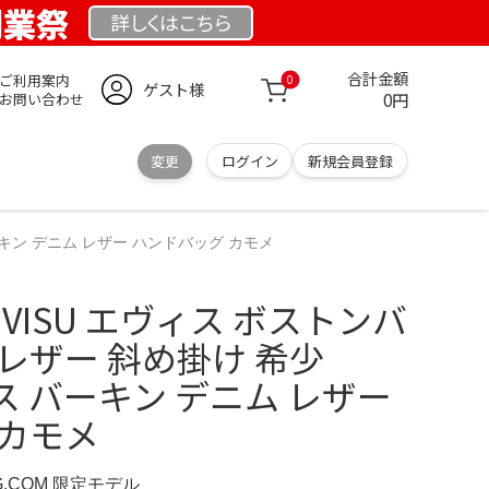
 創業祭
詳しくは
こちら
合計金額
ご利用案内
0
ゲスト様
0円
お問い合わせ
変更
ログイン
新規会員登録
バーキン デニム レザー ハンドバッグ カモメ
VISU エヴィス ボストンバ
レザー 斜め掛け 希少
ィス バーキン デニム レザー
 カモメ
RG.COM 限定モデル