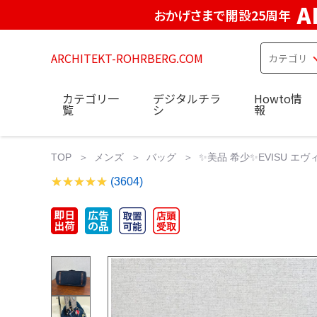
A
おかげさまで開設25周年
ARCHITEKT-ROHRBERG.COM
カテゴリ一
デジタルチラ
Howto情
覧
シ
報
TOP
メンズ
バッグ
✨美品 希少✨EVISU エ
(3604)