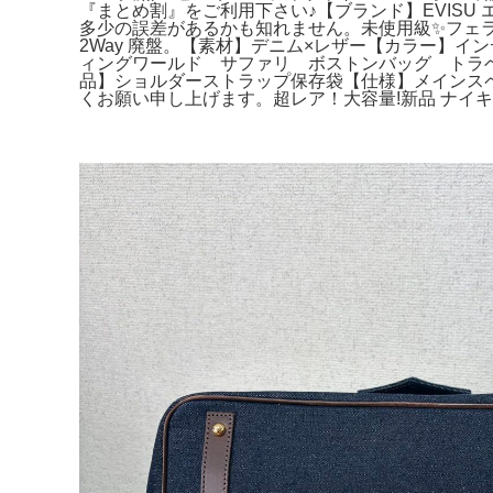
『まとめ割』をご利用下さい♪【ブランド】EVISU エヴ
多少の誤差があるかも知れません。未使用級✨フェラーリ 
2Way 廃盤。【素材】デニム×レザー【カラー】
ィングワールド サファリ ボストンバッグ トラベ
品】ショルダーストラップ保存袋【仕様】メインスペ
くお願い申し上げます。超レア！大容量!新品 ナイキN