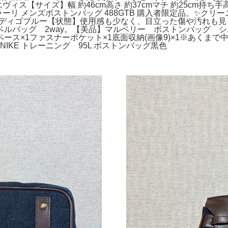
ィス【サイズ】幅 約46cm高さ 約37cmマチ 約25cm持ち手
メンズボストンバッグ 488GTB 購入者限定品。✨️クリーニン
インディゴブルー【状態】使用感も少なく、目立った傷や汚れも
ルバッグ 2way。【美品】マルベリー ボストンバッグ シボ
ース×1ファスナーポケット×1底面収納(画像9)×1※あくま
IKE トレーニング 95L ボストンバッグ黒色