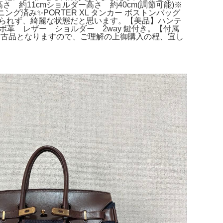
高さ 約11cmショルダー高さ 約40cm(調節可能)※
グ済み✨️PORTER XL タンカー ボストンバッグ
見られず、綺麗な状態だと思います。【美品】ハンテ
革 レザー ショルダー 2way 鍵付き。【付属
で中古品となりますので、ご理解の上御購入の程、宜し