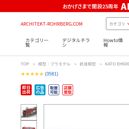
A
おかげさまで開設25周年
ARCHITEKT-ROHRBERG.COM
カテゴリ一
デジタルチラ
Howto情
覧
シ
報
TOP
模型・プラモデル
鉄道模型
KATO EH50
(3581)