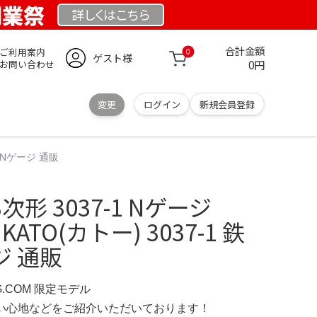
 創業祭
詳しくは
こちら
合計金額
ご利用案内
0
ゲスト様
0円
お問い合わせ
変更
ログイン
新規会員登録
模型 Nゲージ 通販
 3次形 3037-1 Nゲージ
 KATO(カトー) 3037-1 鉄
ジ 通販
RG.COM 限定モデル
の使い心地などをご紹介いただいております！