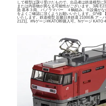
して模型は譲り受けたもので、出品者は鉄道模型に関す
または内容物が異なる可能性がございます。3両 E235
急 基本３両、パノラマバー ４輌組み。※設備がないた
をよくご確認に頂くようお願いいたします。G*r様 
いたします。鉄道模型 近畿日本鉄道 21000系 ア－バン
2121]。#Nゲージ#KATO即購入可。Nゲージ KA