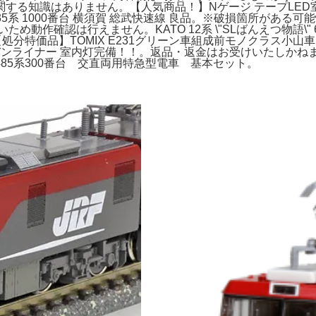
る知識はありません。【人気商品！】Nゲージ テープLED室
系 1000番台 横須賀 総武快速線 良品。※破損箇所がある可能性が
め動作確認は行えません。KATO 12系 \"SLばんえつ物語\
【処分特価品】TOMIX E231グリーン車組成前モノクラス小
ライナー 室内灯完備！！。返品・返金はお受けいたしかねます。KATO 
TO 485系300番台 交直両用特急型電車 基本セット。