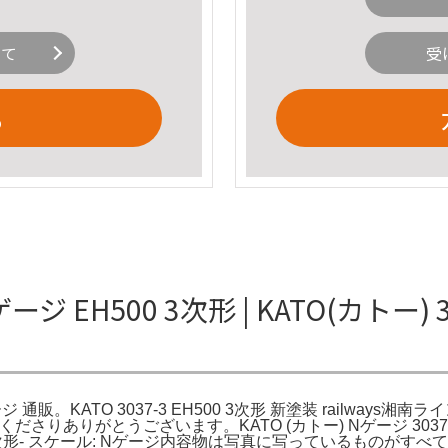
いて
受
る
 Nゲージ EH500 3次形 | KATO(カトー
ジ 通販。KATO 3037-3 EH500 3次形 新塗装 railways湘南ライン
くださりありがとうございます。KATO (カトー) Nゲージ 3037-
EH500 3次形- スケール: Nゲージ内容物は写真に写っているもの