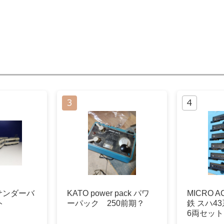
(サンダーバ
KATO power pack パワ
MICRO AC
ト
ーパック 250前期？
鉄 スハ4
6両セット