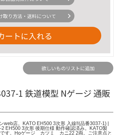
け取り方法・送料について
カートに入れる
欲しいものリストに追加
) 3037-1 鉄道模型 Nゲージ 通販
web店。KATO EH500 3次形 入線‼️(品番3037-1) |
2 EH500 3次形 後期仕様 動作確認済み。KATO製
がすべてです。Hoゲージ カツミ カニ22 2両。ご注意点と