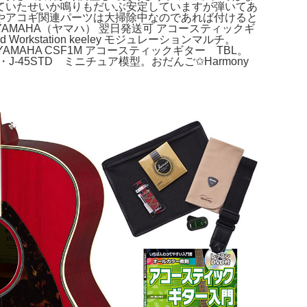
ていたせいか鳴りもだいぶ安定していますが弾いてあ
やアコギ関連パーツは大掃除中なのであれば付けると
MAHA（ヤマハ） 翌日発送可 アコースティックギ
Mod Workstation keeley モジュレーションマルチ。
レアコ。YAMAHA CSF1M アコースティックギター TBL。
 D-41・J-45STD ミニチュア模型。おだんご✩Harmony