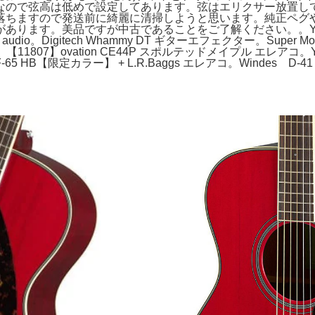
なので弦高は低めで設定してあります。弦はエリクサー放置し
落ちますので発送前に綺麗に清掃しようと思います。純正ペグ
あります。美品ですが中古であることをご了解ください。。YA
us audio。Digitech Whammy DT ギターエフェクター。Super 
EMプリアンプ。【11807】ovation CE44P スポルテッドメイプル エ
 RF-65 HB【限定カラー】 + L.R.Baggs エレアコ。Windes