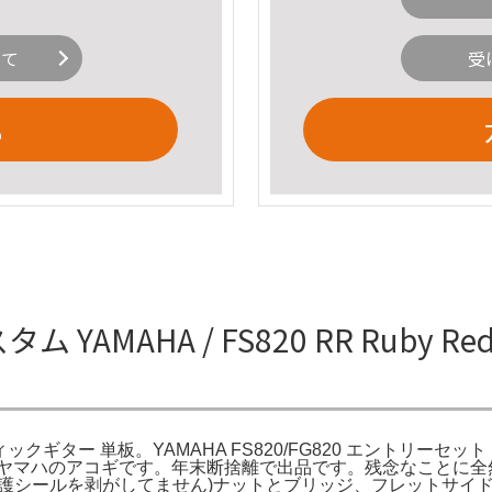
いて
受
る
 カスタム YAMAHA / FS820 RR R
スティックギター 単板。YAMAHA FS820/FG820 エントリーセット F
в Україні | JAM。ヤマハのアコギです。年末断捨離で出品です
保護シールを剥がしてません)ナットとブリッジ、フレットサイ