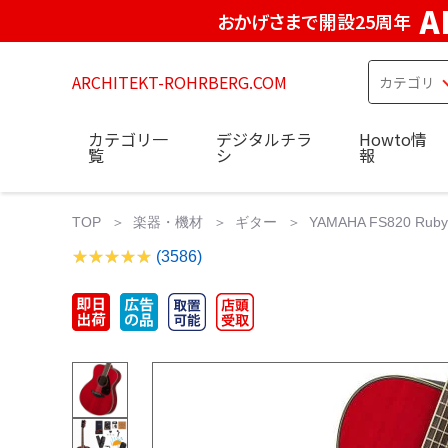
A
おかげさまで開設25周年
ARCHITEKT-ROHRBERG.COM
カテゴリ一
デジタルチラ
Howto情
覧
シ
報
TOP
楽器・機材
ギター
YAMAHA FS820 R
(3586)