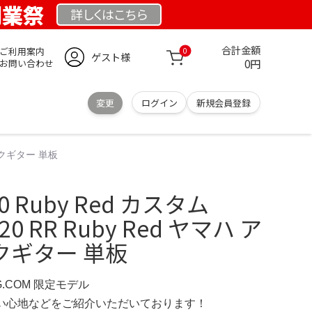
 創業祭
詳しくは
こちら
合計金額
ご利用案内
0
ゲスト様
0円
お問い合わせ
変更
ログイン
新規会員登録
ィックギター 単板
20 Ruby Red カスタム
820 RR Ruby Red ヤマハ ア
クギター 単板
RG.COM 限定モデル
の使い心地などをご紹介いただいております！