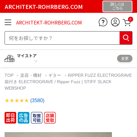
詳しくは
ARCHITEKT-ROHRBERG.COM
こちら
0
ARCHITEKT-ROHRBERG.COM
マイストア
変更
TOP
楽器・機材
ギター
RIPPER FUZZ ELECTROGRAVE
箱付き ELECTROGRAVE / Ripper Fuzz | STIFF SLACK
WEBSHOP
(3580)