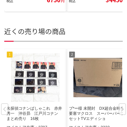
税込
円
税込
円
近くの売り場の商品
名探偵コナンぱしゃこれ 赤井
ブ*ー様 未開封 DX超合金時空
秀一 沖谷昴 江戸川コナン
要塞マクロス スーパーパーツ
まとめ売り 16枚
セットTVエディショ