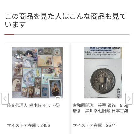
この商品を見た人はこんな商品も見て
います
時光代理人 程小時 セット③
古和同開珎 笹手 銀銭 5.5g
磨き 黒川幸七旧蔵 日本古錢
マイストア在庫：
2456
マイストア在庫：
2574