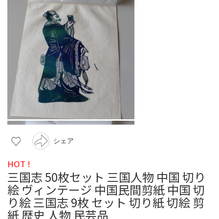
シェア
HOT !
三国志 50枚セット 三国人物 中国 切り
絵 ヴィンテージ 中国民間剪紙 中国 切
り絵 三国志 9枚 セット 切り紙 切絵 剪
紙 歴史 人物 民芸品