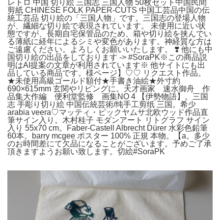
レトロ 中国 切り絵 三国志 三国人物 50枚セット中国民間
剪紙 CHINESE FOLK PAPER-CUTS 中国工芸品中国の伝
統工芸品 切り絵の「三国人物」です。三国志の登場人物
が、繊細な切り絵で表現されています。 未使用に近い状
態ですが、長期自宅保管品のため、箱や切り絵を挟んでい
る薄紙に経年によるシミや変色があります。神経質な方は
ご遠慮ください。よろしくお願いいたします。 ❣️ 他にも中
国切り絵の出品をしております -> #SoraPK※この商品説
明はAI提案の文章が利用されています※ 他サイトにも出
品している商品です。様ページ】♡♡ リクエスト作品。
★未使用高級ゴールド額付★手書き油絵★外寸約
690×615mm 玄関やリビングに。天才画家 速水御舟 作
品集大作編 便利堂監修 画集NO 4 【伊勢物語】。三国
志 手彫り切り絵 中国伝統芸術/纯手工剪纸 三国。希少
arabia veera♡マッティ・ピックヤムサ北欧ウッド作品直
筆サイン入り。木村桂子 モダンアート リトグラフ サイン
入り 55x70 cm。Faber-Castell Albrecht Dürer 水彩色鉛筆
60本。barry mcgee ポスター 100% 正規 本物。【a。多少
のお時間差にて欠品になることがございます。予めご了承
頂きますようお願い致します。切絵#SoraPK