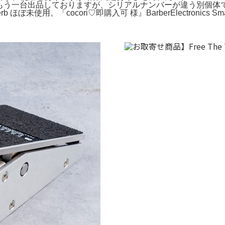
出品しておりますが、シリアルナンバーが違う別個体です)。mqdefaul
b ほぼ未使用。「cocori♡即購入可 様』BarberElectronics Sma