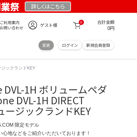
 創業祭
詳しくは
こちら
合計金額
ご利用案内
0
ゲスト様
0円
お問い合わせ
変更
ログイン
新規会員登録
｜ミュージックランドKEY
one DVL-1H ボリュームペダ
one DVL-1H DIRECT
ミュージックランドKEY
RG.COM 限定モデル
の使い心地などをご紹介いただいております！