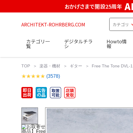
A
おかげさまで開設25周年
ARCHITEKT-ROHRBERG.COM
カテゴリ一
デジタルチラ
Howto情
覧
シ
報
TOP
楽器・機材
ギター
Free The Tone D
(3578)