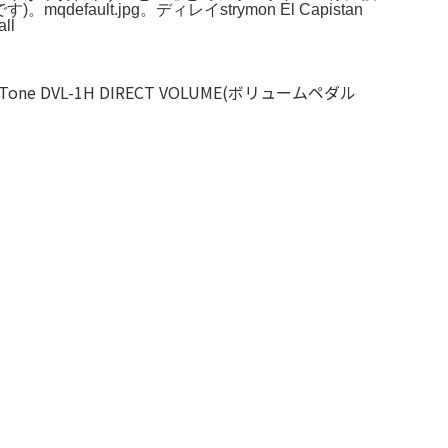
t.jpg。ディレイstrymon El Capistan
ll