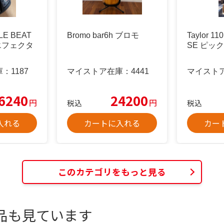
LE BEAT
Bromo bar6h ブロモ
Taylor 1
ーエフェクタ
SE ピッ
庫：
1187
マイストア在庫：
4441
マイスト
6240
24200
円
円
税込
税込
入れる
カートに入れる
カー
このカテゴリをもっと見る
品も見ています