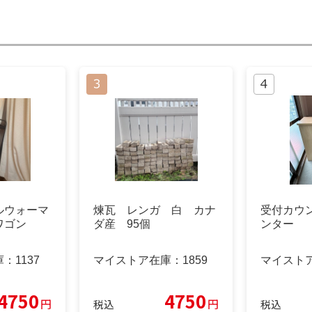
ルウォーマ
煉瓦 レンガ 白 カナ
受付カウ
ワゴン
ダ産 95個
ンター
庫：
1137
マイストア在庫：
1859
マイスト
4750
4750
円
円
税込
税込