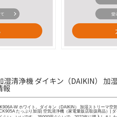
いて
受
る
湿清浄機 ダイキン（DAIKIN） 
情報
K906A-W ホワイト。ダイキン（DAIKIN） 加湿ストリーマ空
K905A たっぷり加湿| 空気清浄機（家電量販店取扱商品）| 
らい、いいです。 35000円ぐらいで、2022年に購入しまし