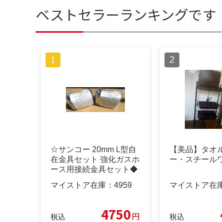
ベストセラーランキングです
☆サンコー 20mm L型自
【美品】タオ
在金具セット 強化ガスホ
ー・スチール
ース用接続金具セット◆
2個セット・ガス機器パ
マイストア在庫：
4959
マイストア在
ーツ
4750
円
税込
税込