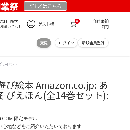
 創業祭
詳しくは
こちら
合計金額
ご利用案内
0
ゲスト様
0円
お問い合わせ
変更
ログイン
新規会員登録
 プレゼント
本 Amazon.co.jp: あ
びえほん(全14巻セット):
RG.COM 限定モデル
の使い心地などをご紹介いただいております！