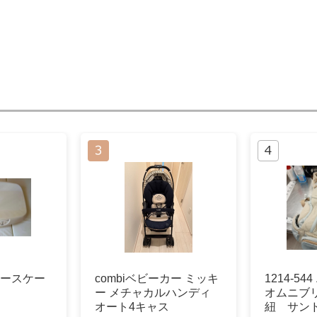
ビースケー
combiベビーカー ミッキ
1214-5
ー メチャカルハンディ
オムニブ
オート4キャス
紐 サン