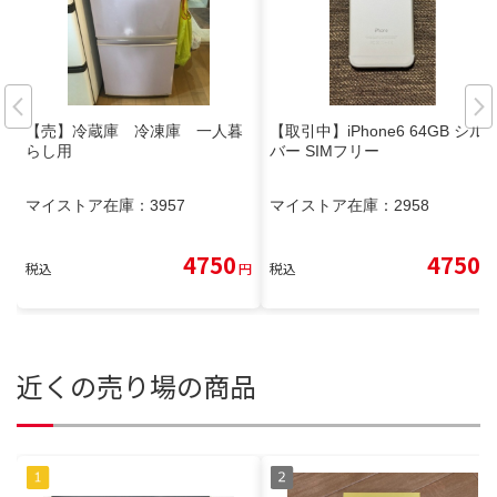
【売】冷蔵庫 冷凍庫 一人暮
【取引中】iPhone6 64GB シル
らし用
バー SIMフリー
マイストア在庫：
3957
マイストア在庫：
2958
4750
4750
税込
円
税込
円
近くの売り場の商品