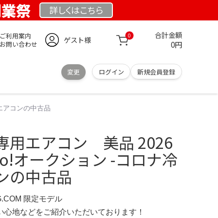
 創業祭
詳しくは
こちら
合計金額
ご利用案内
0
ゲスト様
0円
お問い合わせ
変更
ログイン
新規会員登録
用エアコンの中古品
用エアコン 美品 2026
oo!オークション -コロナ冷
ンの中古品
RG.COM 限定モデル
の使い心地などをご紹介いただいております！