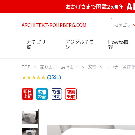
A
おかげさまで開設25周年
ARCHITEKT-ROHRBERG.COM
カテゴリ一
デジタルチラ
Howto情
覧
シ
報
TOP
売ります・あげます
家電
コロナ 冷房専
(3591)