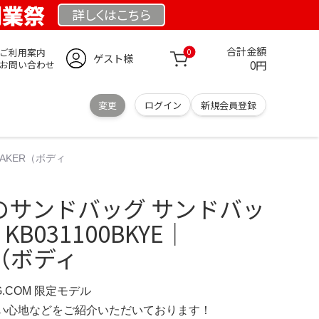
 創業祭
詳しくは
こちら
合計金額
ご利用案内
0
ゲスト様
0円
お問い合わせ
変更
ログイン
新規会員登録
YMAKER（ボディ
erのサンドバッグ サンドバッ
 KB031100BKYE｜
R（ボディ
RG.COM 限定モデル
の使い心地などをご紹介いただいております！