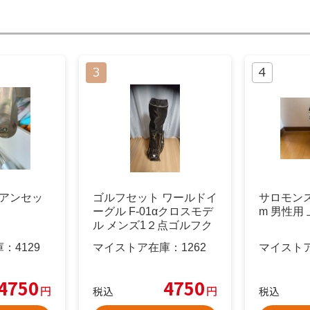
アイアンセッ
ゴルフセット ワールドイ
サロモンスキ
ーグル F-01αクロスモデ
m 男性用
ル メンズ1２点ゴルフク
ラブセット 右用 井戸木
庫：
4129
マイストア在庫：
1262
マイスト
鴻樹プロ推薦モデル
4750
4750
円
円
税込
税込