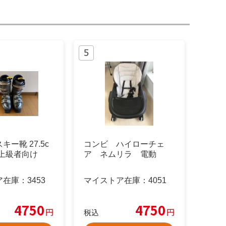
ー靴 27.5c
コンビ ハイローチェ
 上級者向け
ア ネムリラ 電動
ア在庫：
3453
マイストア在庫：
4051
4750
4750
円
円
税込