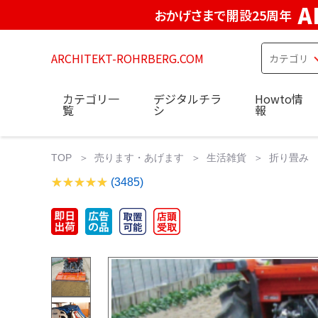
A
おかげさまで開設25周年
ARCHITEKT-ROHRBERG.COM
カテゴリ一
デジタルチラ
Howto情
覧
シ
報
TOP
売ります・あげます
生活雑貨
折り畳み
(3485)