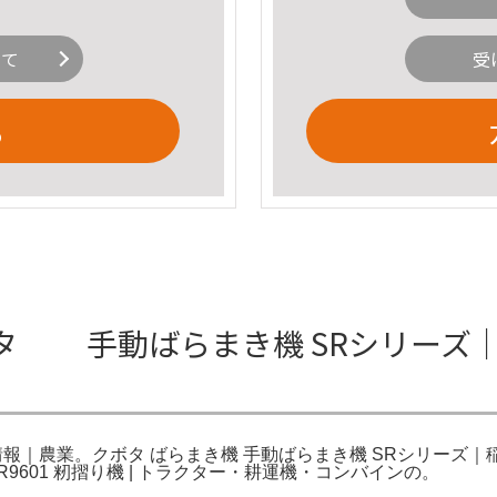
いて
受
る
タ 手動ばらまき機 SRシリーズ
報｜農業。クボタ ばらまき機 手動ばらまき機 SRシリーズ｜
601 籾摺り機 | トラクター・耕運機・コンバインの。