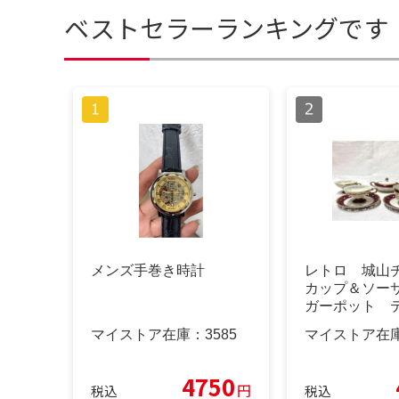
ベストセラーランキングです
メンズ手巻き時計
レトロ 城山
カップ＆ソー
ガーポット 
プ2客コーヒー
マイストア在庫：
3585
マイストア在
ソーサー2枚（3
4750
円
税込
税込