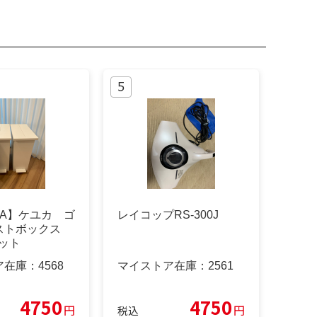
CA】ケユカ ゴ
レイコップRS-300J
ストボックス
セット
ア在庫：
4568
マイストア在庫：
2561
4750
4750
円
円
税込