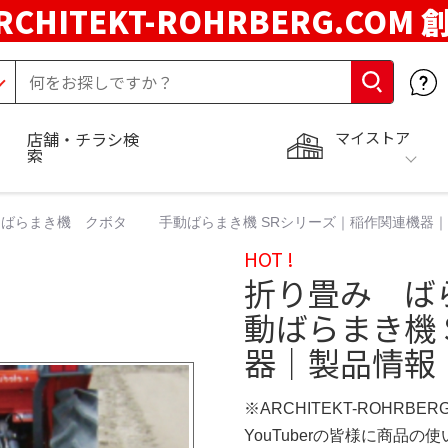
RCHITEKT-ROHRBERG.COM
マイストア
店舗・チラシ検
索
 ばらまき機 クボタ 手動ばらまき機 SRシリーズ｜稲作関連機器
HOT !
折り畳み 
動ばらまき機
器｜製品情報
※ARCHITEKT-ROHRBE
YouTuberの皆様に商品