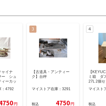
チャイナ
【古道具・アンティー
【KEYU
サー シュ
ク】台秤
ミ箱 ダ
ティーカッ
27L 2個
カップ2客
庫：
4792
マイストア在庫：
3291
マイスト
698）
4750
4750
円
円
税込
税込