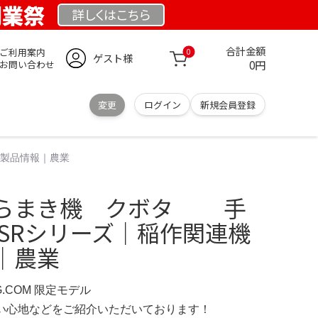
 創業祭
詳しくは
こちら
合計金額
ご利用案内
0
ゲスト様
0円
お問い合わせ
変更
ログイン
新規会員登録
｜製品情報｜農業
ばらまき機 クボタ 手
 SRシリーズ｜稲作関連機
｜農業
RG.COM 限定モデル
の使い心地などをご紹介いただいております！