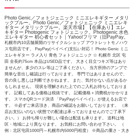
Photo Genic／フォトジェニック ミニエレキギター メタリ
ックブルー。Photo Genic／フォトジェニック ミニエレキ
ギター メタリックブルー。楽天市場】【在庫あり】エレ
キギター Photogenic フォトジェニック。Photogenic 水色
エレキギター 初心者セット｜Yahoo!フリマ（旧PayPay。
札幌市内10店舗展開のリサイクルショップ アウトレットモノハウ
ス屯田店です。 PayPay(ペイペイ)支払い対応！ Photo Genic ミニ
エレキギター ラメ入り 青色 フォトジェニック ☆ 札幌市 北区 屯
田 全長約75cm 本品はUSED品です。 大きく目立つキズ等はあり
ませんが、多少のスレ等はご了承ください。 当方所持のアンプで
簡単な音出し確認は行っております。 専門ではありませんので、
音の良し悪しは判断できかねます。 また、気付かない点があるか
もしれません。 現状を理解された上でのご入札お待ちしておりま
す。 記載してある価格は税抜です。 記載価格＋消費税がかかりま
す。 スマホQRコード決済 「PayPay(ペイペイ)」が使えるお店で
す。 ※必ずご来店頂き、商品の確認をお願いしております。 （来
店お支払いのない状態での配達は承っておりませんのでご了承下
さい。） お持ち帰りが難しい場合は配送も承ります。 送料は地
区・地域により異なります。 お気軽にお問い合わせ下さい。 （
例：北区屯田1000円～札幌市内5000円程度） ※商品の重さ・大き