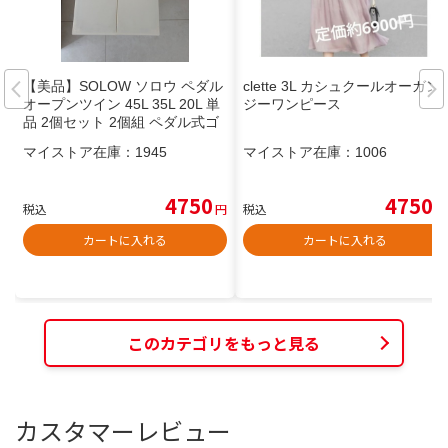
【美品】SOLOW ソロウ ペダル
clette 3L カシュクールオーガン
オープンツイン 45L 35L 20L 単
ジーワンピース
品 2個セット 2個組 ペダル式ゴ
ミ箱 ダストボックス 日本製 ま
マイストア在庫：
1945
マイストア在庫：
1006
とめ
4750
4750
税込
円
税込
円
カートに入れる
カートに入れる
このカテゴリをもっと見る
カスタマーレビュー