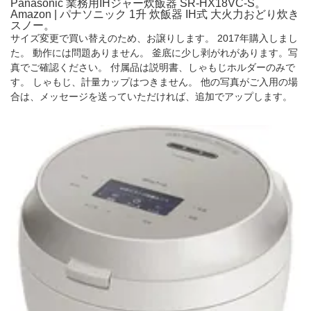
Panasonic 業務用IHジャー炊飯器 SR-HX18VC-S。
Amazon | パナソニック 1升 炊飯器 IH式 大火力おどり炊き
スノー。
サイズ変更で買い替えのため、お譲りします。 2017年購入しまし
た。 動作には問題ありません。 釜底に少し剥がれがあります。写
真でご確認ください。 付属品は説明書、しゃもじホルダーのみで
す。 しゃもじ、計量カップはつきません。 他の写真がご入用の場
合は、メッセージを送っていただければ、追加でアップします。