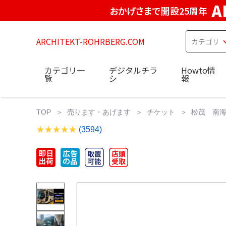
A
おかげさまで開設25周年
ARCHITEKT-ROHRBERG.COM
カテゴリ一
デジタルチラ
Howto情
覧
シ
報
TOP
売ります・あげます
チケット
松茂 南海
(3594)