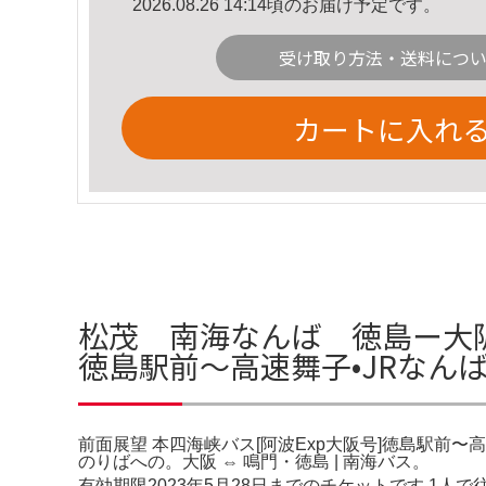
2026.08.26 14:14頃のお届け予定です。
受け取り方法・送料につ
カートに入れ
松茂 南海なんば 徳島ー大阪
徳島駅前〜高速舞子•JRなん
前面展望 本四海峡バス[阿波Exp大阪号]徳島駅前〜
のりばへの。大阪 ⇔ 鳴門・徳島 | 南海バス。
有効期限2023年5月28日までのチケットです 1