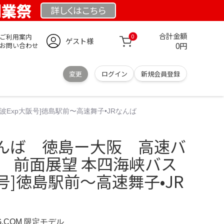
 創業祭
詳しくは
こちら
合計金額
ご利用案内
0
ゲスト様
0円
お問い合わせ
変更
ログイン
新規会員登録
Exp大阪号]徳島駅前〜高速舞子•JRなんば
んば 徳島ー大阪 高速バ
 前面展望 本四海峡バス
阪号]徳島駅前〜高速舞子•JR
RG.COM 限定モデル