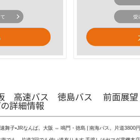
いて
受
る
 高速バス 徳島バス 前面展望 本
ばの詳細情報
高速舞子•JRなんば。大阪 ⇔ 鳴門・徳島 | 南海バス。片道3
人で往復でも、片道2回でも使い道有ります 手渡しはヤマダ電機