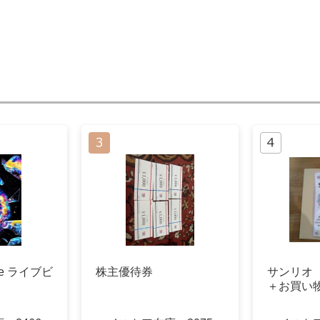
ple ライブビ
株主優待券
サンリオ
＋お買い