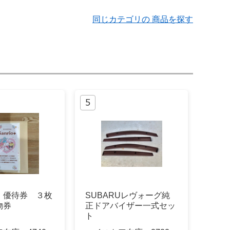
同じカテゴリの 商品を探す
 優待券 ３枚
SUBARUレヴォーグ純
物券
正ドアバイザー一式セッ
ト