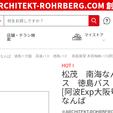
RCHITEKT-ROHRBERG.COM
マイストア
店舗・チラシ検
索
なんば 徳島ー大阪 高速バス 徳島バス 前面展望 本四海峡バス[阿波
HOT !
松茂 南海な
ス 徳島バス
[阿波Exp大
なんば
※ARCHITEKT-ROHRBE