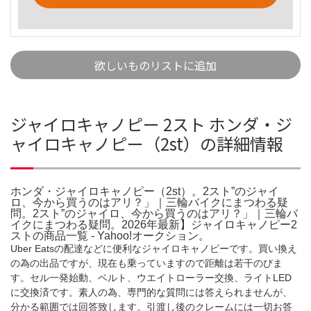
欲しいものリストに追加
ジャイロキャノピー 2スト ホンダ・ジ
ャイロキャノピー（2st）の詳細情報
ホンダ・ジャイロキャノピー（2st）。2スト”のジャイ
ロ、今から買うのはアリ？」｜三輪バイクにまつわる疑
問。2スト”のジャイロ、今から買うのはアリ？」｜三輪バ
イクにまつわる疑問。2026年最新】ジャイロキャノピー2
ストの商品一覧 - Yahoo!オークション。
Uber Eatsの配達などに便利なジャイロキャノピーです。買い換え
の為の出品ですが、現在も乗っていますので距離は若干のびま
す。セル一発始動、ベルト、ウエイトローラー交換、ライトLED
に交換済です。素人の為、専門的な質問には答えられませんが、
分かる範囲では回答致します。引渡し後のクレームには一切お答