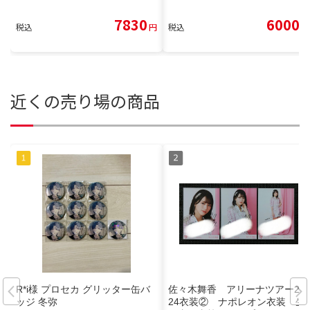
7830
6000
税込
円
税込
円
近くの売り場の商品
R*i様 プロセカ グリッター缶バ
佐々木舞香 アリーナツアー20
ッジ 冬弥
24衣装② ナポレオン衣装 生