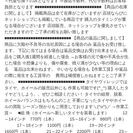
＜代金引換＞のみとなります ※振込手数料、代引手数料はお客様
負担となります ■■■■■■■■■■■■■■■■■■■■■■■■■■■■ 【商品の在庫
に関しまして】 掲載商品は全て在庫がございますが 店頭ならびに
ネットショップにも掲載している商品です 購入のタイミングが重
なる場合がございます 店頭販売、ネットショップを優先させてい
ただきますので ご了承の程をお願い致します
■■■■■■■■■■■■■■■■■■■■■■■■■■■■ 【商品の返品に関しまして】
商品に欠陥や不良等の当社原因による場合のみ 返品をお受け致し
ます。 下記に当てはまる場合は返品交換はお受け出来ません →商
品をご購入後1週間を経過した場合 →お客様の元で傷や不具合が生
じた場合 ※想像よりも、傷や腐食、残り溝が少ない等の理由によ
る 返品は出来かねます。 ※いかなる場合も【作業工賃】や返品
の際に発生する工賃等の 費用は補償致しかねますことご了承下
さい。 ■■■■■■■■■■■■■■■■■■■■■■■■■■■■ タイヤヴィレッジでは
タイヤ、ホイールの販売以外にも 作業も可能です(^_^) 購入したタ
イヤどうしよう。。ぜひご相談ください！ タイヤの組替、脱着、
ホイールバランスはもちろんのこと 不要になったタイヤやホイー
ルの買取 シーズン預かりもご用意しております＼(^o^)／ ～作業工
賃～ ■組 換（ホイールへ新しいタイヤを装着します） 12
～14インチ 770円（1本） 15～16インチ 880円（1本）
17～18インチ 1100円（1本） 19～20インチ
1650円（1本） 21～22インチ 2200円（1本） 23～