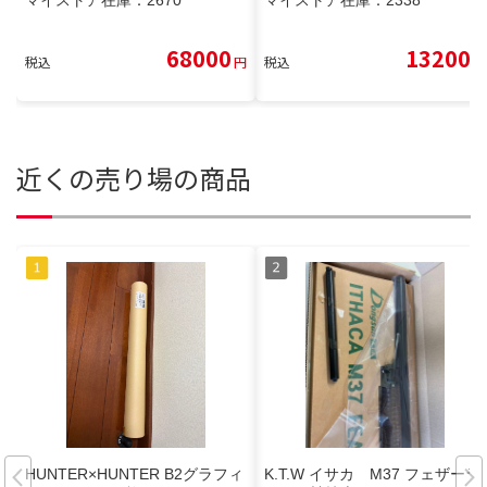
68000
13200
税込
円
税込
円
近くの売り場の商品
HUNTER×HUNTER B2グラフィ
K.T.W イサカ M37 フェザーラ