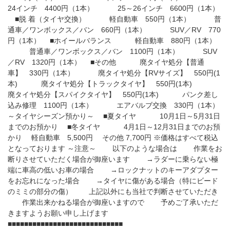
24インチ 4400円（1本） 25～26インチ 6600円（1本）
■脱 着（タイヤ交換） 軽自動車 550円（1本） 普
通車／ワンボックス／バン 660円（1本） SUV／RV 770
円（1本） ■ホイールバランス 軽自動車 880円（1本）
普通車／ワンボックス／バン 1100円（1本） SUV
／RV 1320円（1本） ■その他 廃タイヤ処分【普通
車】 330円（1本） 廃タイヤ処分【RVサイズ】 550円(1
本) 廃タイヤ処分【トラックタイヤ】 550円(1本)
廃タイヤ処分【スパイクタイヤ】 550円(1本) パンク差し
込み修理 1100円（1本） エアバルブ交換 330円（1本）
～タイヤシーズン預かり～ ■夏タイヤ 10月1日～5月31日
までのお預かり ■冬タイヤ 4月1日～12月31日までのお預
かり 軽自動車 5,500円 その他 7,700円 ※価格はすべて税込
となっております ～注意～ 以下のような場合は 作業をお
断りさせていただく場合が御座います →ラダーに乗らない極
端に車高の低いお車の場合 →ロックナットのキーアダプター
をお忘れになった場合 →タイヤに傷がある場合（特にビード
のミミの部分の傷） 上記以外にも当社で判断させていただき
作業出来かねる場合が御座いますので 予めご了承いただ
きますようお願い申し上げます
■■■■■■■■■■■■■■■■■■■■■■■■■■■■