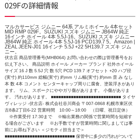
029Fの詳細情報
マルカサービス ジムニー 64系 アルミホイール 4本セット
MID RMP 029F。SUZUKI スズキ ジムニー JB64W 純正
16インチ ホイール 4本 5.5J-16。SUZUKI スズキ ジムニー
JB64W 純正 ホイール 4本 5.5J-16 PCD139.7 5。Amazon |
ZEAL JEEN-J01 16インチ 5.5J +22 5H139.7 スズキ ジム
ニー。
伏古店 商品管理番号(MHB064) お問い合わせの際は管理番号をお
伝え下さい。 商品説明 ホイール メーカー ブランド 社外ホイール
サイズ 16 J 数 5.5J 穴 数 5穴 PCD 139.7 オフセット +20 ハブ径
(実寸) 約110mm 総幅(実寸) 約mm リム幅(実寸) 約mm 歪 み なし
本 数 4本 コメント センターキャップ周りに腐食、塗装浮きがあり
ます。 リム、スポークにややガリ傷があります。 小傷がありま
す。 汚れがあります。 ■■■■■■■■■■■■■■■■■■■■■■■■■■■■ タイヤ
ヴィレッジ -伏古店- 株式会社谷川商会 〒007-0868 札幌市東区伏
古8条2丁目6-22 営業時間 10:00～18:00 （日曜、祝日定休）
※作業受付 17:30まで ※輸出業務の関係で営業時間を短縮す
る場合がございます ※お手数ですが営業時間に関しましては事
前にお尋ね下さい ＜ジモティ担当まで＞
■■■■■■■■■■■■■■■■■■■■■■■■■■■■ 保管中に多少の汚れがついて