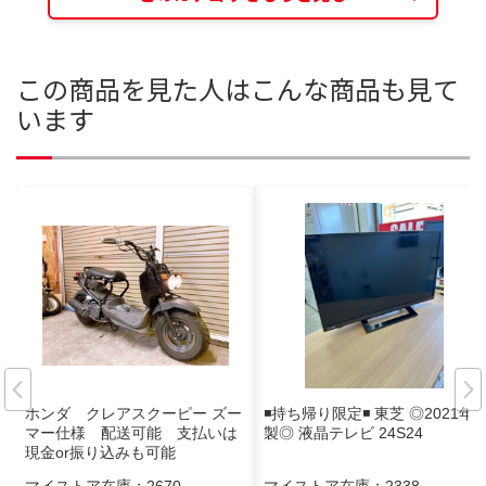
この商品を見た人はこんな商品も見て
います
ホンダ クレアスクーピー ズー
◾️持ち帰り限定◾️ 東芝 ◎2021年
マー仕様 配送可能 支払いは
製◎ 液晶テレビ 24S24
現金or振り込みも可能
マイストア在庫：
2670
マイストア在庫：
2338