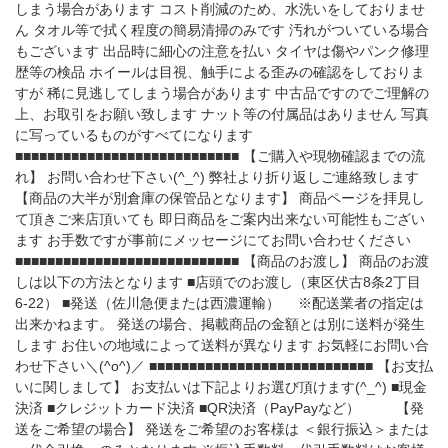
しまう場合があります コスト削減のため、水洗いをしておりませ
ん タオル等で拭く程度の簡易清掃のみです 汚れがついている場合
もございます 出品時に細心の注意を払い タイヤは傷やパンク修理
歴等の検品 ホイールは目視、触手による歪みの確認をしておりま
すが 稀に見逃してしまう場合があります 中古品ですのでご理解の
上、お取引をお願い致します ナット等の付属品はありません 写真
に写っているものがすべてになります
■■■■■■■■■■■■■■■■■■■■■■■■■■■■ 【ご購入や現物確認までの流
れ】 お問い合わせ下さい(^_^) 弊社より折り返しご連絡致します
【商品の大半が別倉庫の保管品となります】 商品ページを拝見し
て頂きご来店頂いても 即日商品をご案内出来ない可能性もござい
ます お手数ですが事前にメッセージにてお問い合わせください
■■■■■■■■■■■■■■■■■■■■■■■■■■■■ 【商品のお渡し】 商品のお渡
しは以下の方法となります ■店頭でのお渡し（東区伏古8条2丁目
6-22） ■発送（佐川急便または西濃運輸） ※配送業者の指定は
出来かねます。 発送の場合、掲載商品の金額とは別に送料が発生
します お住いの地域によって送料が異なります お気軽にお問い合
わせ下さい＼(^o^)／ ■■■■■■■■■■■■■■■■■■■■■■■■■■■■ 【お支払
いに関しまして】 お支払いは下記よりお選び頂けます(^_^) ■現金
決済 ■クレジットカード決済 ■QR決済（PayPayなど） 【発
送をご希望の場合】 発送をご希望のお客様は ＜銀行振込＞または