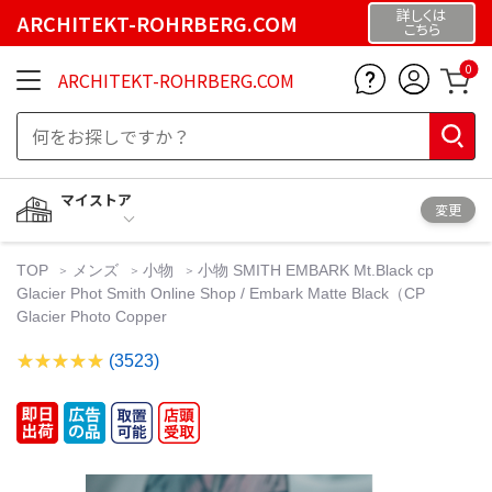
詳しくは
ARCHITEKT-ROHRBERG.COM
こちら
0
ARCHITEKT-ROHRBERG.COM
マイストア
変更
TOP
メンズ
小物
小物 SMITH EMBARK Mt.Black cp
Glacier Phot Smith Online Shop / Embark Matte Black（CP
Glacier Photo Copper
(3523)