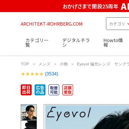
A
おかげさまで開設25周年
ARCHITEKT-ROHRBERG.COM
カテゴリ一
デジタルチラ
Howto情
覧
シ
報
TOP
メンズ
小物
Eyevol 偏光レンズ サン
(3534)