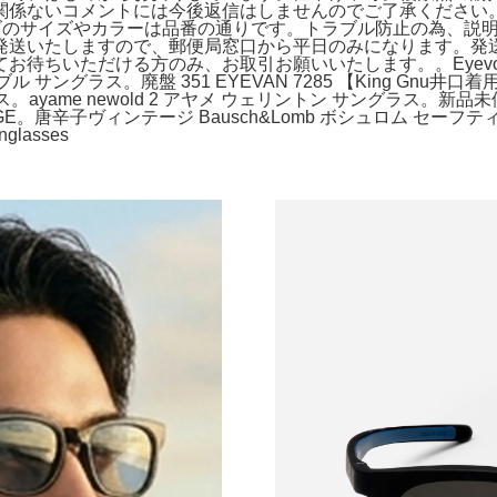
係ないコメントには今後返信はしませんのでご了承ください。Ey
レンズのサイズやカラーは品番の通りです。トラブル防止の為、
発送いたしますので、郵便局窓口から平日のみになります。発送
待ちいただける方のみ、お取引お願いいたします。。Eyevol
ブル サングラス。廃盤 351 EYEVAN 7285 【King Gnu井口着
ame newold 2 アヤメ ウェリントン サングラス。新品未使用 ア
TAGE。唐辛子ヴィンテージ Bausch&Lomb ボシュロム セーフティ
glasses