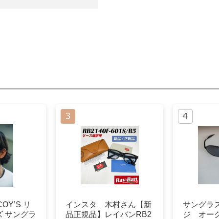
COY’S リ
インスタ 木村さん【新
サングラ
 サングラ
品正規品】レイバンRB2
ジ オークリ