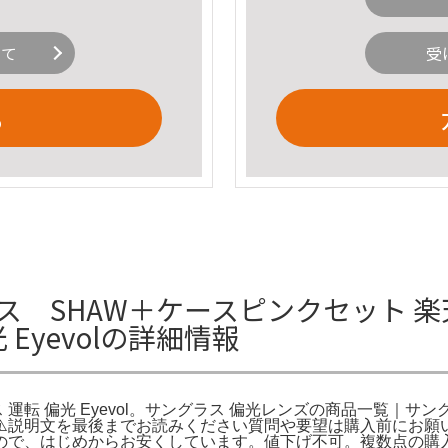
いて
受
る
グラス SHAW＋ケースピンクセット 
 Eyevolの詳細情報
運転 偏光 Eyevol。サングラス 偏光レンズの商品一覧｜サン
ル。⚠️説明文を最後までお読みください質問や要望は購入前にお
ので、はじめからお安くしています。値下げ不可。複数点の購