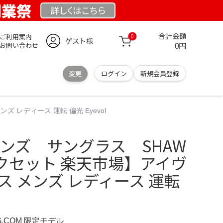
 創業祭
詳しくは
こちら
合計金額
ご利用案内
0
ゲスト様
0円
お問い合わせ
変更
ログイン
新規会員登録
 レディース 運転 偏光 Eyevol
光レンズ サングラス SHAW
クセット 楽天市場】アイヴ
ス メンズ レディース 運転
RG.COM 限定モデル