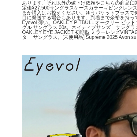
あります。それ以外の値下げ依頼やこちらの商品に関
定価¥27,500サングラスケースカラー→ピンク
るか購入はお控えください。ゆうパケットプラスで
目に発送する場合もあります。到着まで余裕を持ってお
Eyevol 薄い。OAKLEY PITBULL オークリー ピット
グル サングラス 00s。ネイティブサンズ サングラス。ay
OAKLEY EYE JACKET 初期型 ミラーレンズVIN
ター サングラス。[未使用品] Supreme 2025 Avon sun