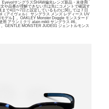
evolサングラスSHAW偏光レンズ新品・未使用
説明文や品番が理解できない方は先にコメントで確認す
まで4日〜7日と設定しているものに関しては７日
（アイヴォル） サングラス メンズ レディース UV
用モデル】。OAKLEY Monster Doggle モンスタード
ランミクリ alain mikli サングラス #6。
。GENTLE MONSTER JUDE01 ジェントルモンス