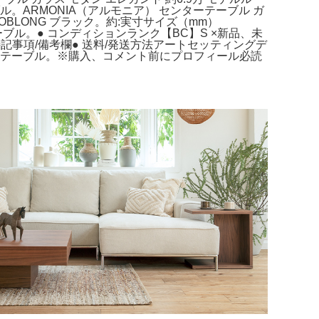
。ARMONIA（アルモニア） センターテーブル ガ
 OBLONG ブラック。約:実寸サイズ（mm）
Bテーブル。● コンディションランク【BC】S ×新品、未
特記事項/備考欄● 送料/発送方法アートセッティングデ
昇降式テーブル。※購入、コメント前にプロフィール必読