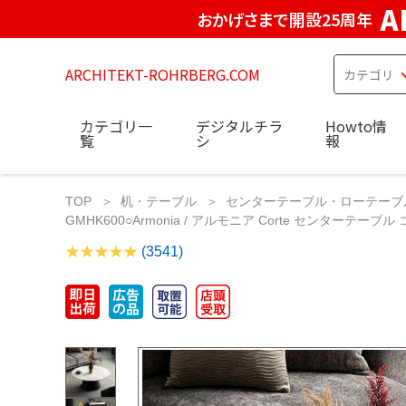
A
おかげさまで開設25周年
ARCHITEKT-ROHRBERG.COM
カテゴリ一
デジタルチラ
Howto情
覧
シ
報
TOP
机・テーブル
センターテーブル・ローテーブ
GMHK600○Armonia / アルモニア Corte センタ
(3541)