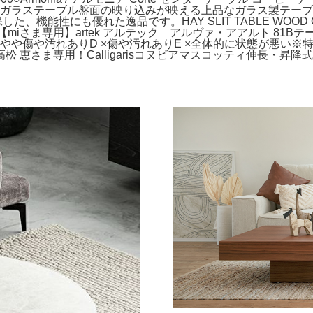
纏うガラステーブル盤面の映り込みが映える上品なガラス製テーブル
た、機能性にも優れた逸品です。HAY SLIT TABLE WOOD
い。【miさま専用】artek アルテック アルヴァ・アアルト 81
 ×やや傷や汚れありD ×傷や汚れありE ×全体的に状態が悪い※
松 恵さま専用！Calligarisコヌビアマスコッティ伸長・