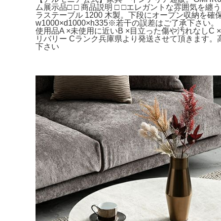
ム展示品□ □ 商品説明 □ □エレガントな雰囲気を
ラステーブル 1200 木製。下段にオープン収納を確保し
w1000×d1000×h335※若干の誤差はご了承下さ
使用品A ×未使用に近いB ×目立った傷や汚れなしC
リバリー Cランク兵庫県より発送させて頂きます。高
下さい