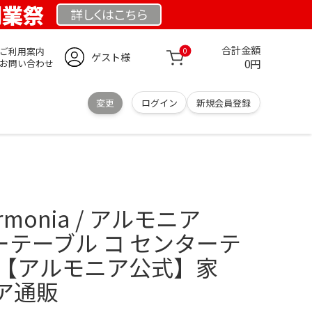
 創業祭
詳しくは
こちら
合計金額
ご利用案内
0
ゲスト様
0円
お問い合わせ
変更
ログイン
新規会員登録
rmonia / アルモニア
ターテーブル コ センターテ
｜【アルモニア公式】家
ア通販