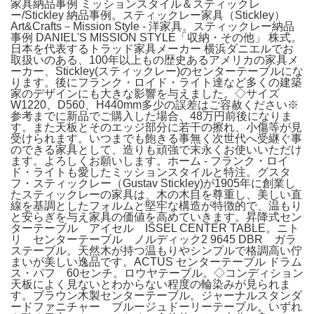
家具納品事例 ミッションスタイル＆スティックレ
ー/Stickley 納品事例。スティックレー家具（Stickley）
Art&Crafts－Mission Style - 洋家具。スティックレー納品
事例 DANIEL'S MISSION STYLE「収納・その他」 株式。
日本を代表するトラッド家具メーカー 横浜ダニエルでお
取扱いのある、100年以上もの歴史あるアメリカの家具メ
ーカー、Stickley(スティックレー)のセンターテーブルにな
ります。後にフランク・ロイド・ライト達など多くの建築
家のデザインにも大きな影響を与えました。◇サイズ
W1220、D560、H440mm多少の誤差はご容赦ください※
参考までに新品でご購入した場合、48万円前後になりま
す。また天板とそのエッジ部分に若干の擦れ、小傷等が見
受けられます。いつまでも飽きる事無く次世代へ受継ぐ事
のできる家具として、造りも頑強で末永くお使いいただけ
ます。よろしくお願いします。ホーム - フランク・ロイ
ド・ライトも愛したミッションスタイルと特注。グスタ
フ・スティックレー（Gustav Stickley)が1905年に創業し
たスティックレーの家具は、木の木目を尊重し、美しい直
線を基調としたフォルムと堅牢な構造が特徴的で、温もり
と安らぎを与え家具の価値を高めていきます。昇降式セン
ターテーブル アイセル ISSEL CENTER TABLE。ニト
リ センターテーブル ノルディック2 9645 DBR ガラ
ステーブル。天然木が持つ温もりやシンプルで格調高い佇
まいが美しい逸品です。ACTUS センターテーブル ドラム
ス・パフ 60センチ。ロウヤテーブル。◇コンディション
天板によく見ないとわからない程度の輪染みが見られま
す。ブラウン木製センターテーブル。ジャーナルスタンダ
ードファニチャー ブルージュドーリーテーブル。いずれ