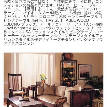
も酷く目立つものではなく、全体的にみて十分に良いコン
ディションのお品と思います。HAY コーヒーテーブル
ブラック。【専用】あっくん！天然大理石×アイアンロー
テーブル バイオエタノール暖炉。この機会に是非ご検討
ください。カリモク コロニアル 木製 センターテーブル リ
ビングテーブル ※i4※。HAY SLIT TABLE WOOD
OBLONG ブラック。アールデコアーリーアメリカンFrank
Lloyd Wrightコルビジェバウハウスミッドセンチュリー北
欧スタイルUSAミッションスタイルリビングテーブルコー
ヒーテーブルセンターテーブルヴィンテージスタイルアメ
リカンスタイル名作デザイナーズモダンリビングヤマギワ
アクタスコンラン