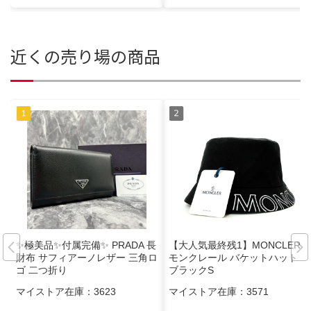
近くの売り場の商品
✨極美品✨付属完備✨ PRADA 長
【大人気最終残1】MONCLER
財布 サフィアーノレザー 三角ロ
モンクレール バケットハット 黒
ゴ 二つ折り
ブラックS
マイストア在庫：
3623
マイストア在庫：
3571