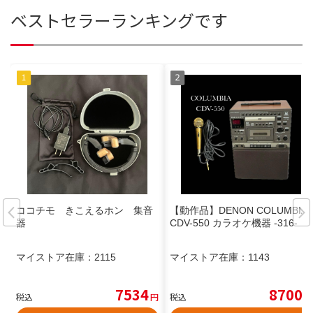
ベストセラーランキングです
ココチモ きこえるホン 集音
【動作品】DENON COLUMBIA
器
CDV-550 カラオケ機器 -316-
マイストア在庫：
2115
マイストア在庫：
1143
7534
8700
税込
円
税込
円