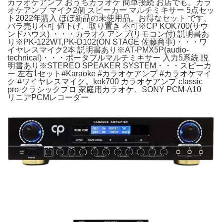
カラオケアンプ おうちカラオケ 簡単接続 お店でも。カラ
オケアンプ マイク2個 スピーカー マルチミキサー 5点セッ
ト2022年購入 ほぼ新品の未使用品。お得なセット です。
バラ売り不可 値下げ、取り置き 不可※CP KOK700(サウ
ンドハウス) ・・・カラオケアンプ(リモコン付) 説明書あ
り※PK-122WT,PK-D102(ON STAGE 佐藤商事)・・・ワ
イヤレスマイク2本 説明書あり※AT-PMX5P(audio-
technical)・・・ポータブルマルチミキサー 入力5系統 説
明書あり※STEREO SPEAKER SYSTEM・・・スピーカ
ー 左右1セット#Karaoke #カラオケアンプ #カラオケマイ
ク #ワイヤレスマイク。kok700 カラオケアンプ classic
pro クラシックプロ 家庭用カラオケ。SONY PCM-A10
リニアPCMレコーダー