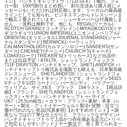
トン】 パンチドキャップトウ（711FSFX） | 靴の。フォ
ロー割 100円割引まとめ買い 割引交渉あり購入前にメ
ッセージをいただければ対応致します。リーガルの最高級
ラインとしても知られ、ビジネスマンからドレスシーンま
で幅広く愛されています。・シューキーパーは付属致しま
せん。・送料は無料です。他にも、REGAL(リーガル)
SCOTCH GRAIN(スコッチグレイン) MIYAGIKOGYO(ミヤ
ギコウギョウ) UNION IMPERIAL(ユニオンインペリアル)
ORIENTAL(オリエンタル) JOURNAL STANDARD(ジャー
ナルスタンダード) BERWICK(バーウィック)
CALMANTHOLOGY(カルマンソロジー) SANDERS(サン
ダース) CHEANEY(チーニー) CHURCH’S(チャーチ)
LOAKE(ローク) TRICKER’S(トリッカーズ) など出品中、
または出品予定！876178。シェットランドフォックス
711F DRAYTON パンチドキャップ。SHETLANDFOX パ
ンチドキャップトゥ格式ある場面でも映える、日本製高級
ドレスシューズ、SHETLANDFOX（シェットランドフォ
ックス）のパンチドキャップトゥです。オールデン54321
Vチップ 6 1/2D コードバン バーガンディ。パラブーツ
ウィリアム サイズ6.5 ブラック 194ラスト。【商品詳
細】• ブランド：SHETLANDFOX（シェットランドフォ
ックス）• モデル：パンチドキャップトゥ• サイズ：
UK7（25.5cm相当）• カラー：ブラック• 素材：本革（レ
ザー）• 製法：グッドイヤーウェルト製法• 状態：目立つ
傷や汚れのない良品(写真参照)【おすすめポイント】• 国
産ならではの丁寧な仕上がりと、クラシックなデザイン•
パンチドキャップトゥで上品かつ存在感ある足元に• リペ
ア対応もしやすいグッドイヤー製法で、長く育てられる一