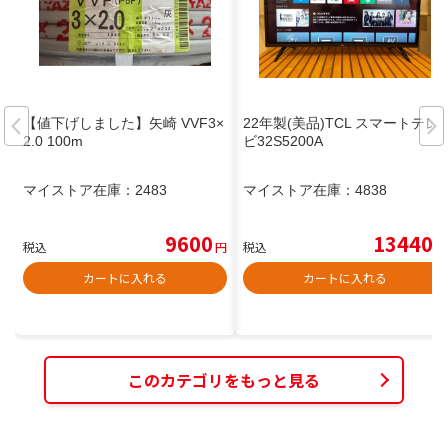
【値下げしました】矢崎 VVF3×
22年製(美品)TCL スマートテレ
2.0 100m
ビ32S5200A
マイストア在庫：
2483
マイストア在庫：
4838
9600
13440
税込
円
税込
円
カートに入れる
カートに入れる
このカテゴリをもっと見る