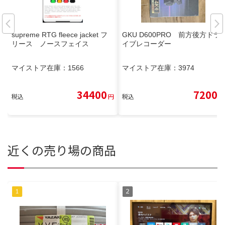
supreme RTG fleece jacket フ
GKU D600PRO 前方後方ドラ
リース ノースフェイス
イブレコーダー
マイストア在庫：
1566
マイストア在庫：
3974
34400
7200
税込
円
税込
円
近くの売り場の商品