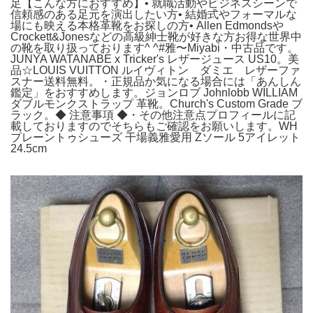
足【こんな方におすすめ】• 就職活動やビジネスシーンで
信頼感のある足元を演出したい方• 結婚式やフォーマルな
場にも映える本格革靴をお探しの方• Allen Edmondsや
Crockett&Jonesなどの高級紳士靴が好きな方お得な世界中
の靴を取り扱っております^ ^#雅〜Miyabi・中古品です。
JUNYA WATANABE x Tricker's レザージュース US10。美
品☆LOUIS VUITTON ルイヴィトン ダミエ レザーファ
スナー送料無料。・正規品か気になる場合には「あんしん
鑑定」をおすすめします。ジョンロブ Johnlobb WILLIAM
ダブルモンクストラップ 革靴。Church's Custom Grade ブ
ラック。◆ 注意事項 ◆・その他注意点プロフィールに記
載しておりますのでそちらもご確認をお願いします。WH
プレーントゥシューズ 干場義雅愛用 Zソール 5アイレット
24.5cm