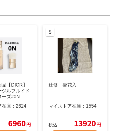
品【DIOR】
辻修 掛花入
ージルフルイド
ーズ#0N
ア在庫：
2624
マイストア在庫：
1554
6960
13920
円
円
税込