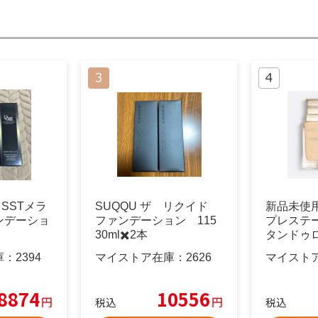
 SSTメラ
SUQQU ザ リクイド
新品未使用
ンデーショ
ファンデーション 115
プレステ
30ml✖️2本
タンドゥロ
庫：
2394
マイストア在庫：
2626
マイスト
8874
10556
円
円
税込
税込