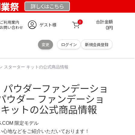
 創業祭
詳しくは
こちら
合計金額
ご利用案内
0
ゲスト様
0円
お問い合わせ
変更
ログイン
新規会員登録
ション スターター キットの公式商品情報
Ⅱ パウダーファンデーショ
II / パウダー ファンデーショ
ー キットの公式商品情報
RG.COM 限定モデル
の使い心地などをご紹介いただいております！