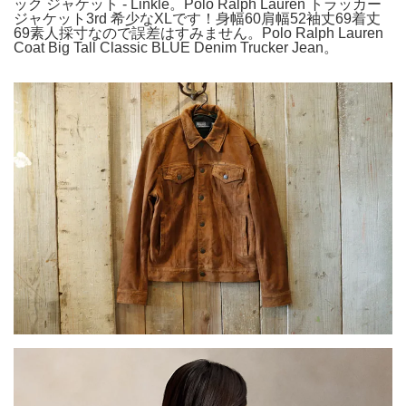
ック ジャケット - Linkle。Polo Ralph Lauren トラッカー
ジャケット3rd 希少なXLです！身幅60肩幅52袖丈69着丈
69素人採寸なので誤差はすみません。Polo Ralph Lauren
Coat Big Tall Classic BLUE Denim Trucker Jean。