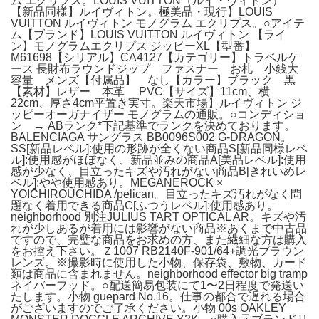
ム エクリプス。LOUIS VUITTON（ルイ・ヴィトン）
【新品同様】ルイヴィトン。極美品・現行】LOUIS
VUITTON ルイヴィトン モノグラム エクリプス。○アイテ
ム【ブランド】LOUIS VUITTON ルイヴィトン 【ライ
ン】モノグラムエクリプス ジッピーXL【型番】
M61698【シリアル】CA4127【カテゴリー】トラベルケ
ース 長財布ラウンドジップ ファスナー お札 小銭大
容量 メンズ【付属品】 なし【カラー】ブラック 黒
【素材】レザー 本革 PVC【サイズ】11cm、横
22cm、厚さ4cm平置き実寸。楽天市場】ルイヴィトン ジ
ッピーオーガナイザー モノグラムの通販。○コンディショ
ン → ABランク*下記基準でランクを決めております。
BALENCIAGA サングラス BB0096S002 G-DRAGON。
SS[新品レベル]:使用の形跡が全くない商品S[新品同様レベ
ル]:使用感がほぼなく、新品並みの商品A[美品レベル]:使用
感が少なく、目立ったキズや汚れがない商品B[きれいめレ
ベル]:やや使用感あり。MEGANEROCK ×
YOICHIROUCHIDA /pelican。目立ったキズ汚れがなく問
題なく着用できる商品C[ふつうレベル]:使用感あり。
neighborhood 別注JULIUS TART OPTICAL AR。キズや汚
れが少しあるが着用には影響がない商品※あくまで中古品
ですので、完璧な商品をお求めの方、また繊細な方は購入
をお控え下さい。Ｚ1007 RB2140F-901/64+調光ブラウン
レンズ。※撮影時に使用した小物、保存袋、敷物、カード
類は商品に含まれません。neighborhood effector big tramp
ネイバーフッド。○配送簡易包装にて1〜2日程度で発送い
たします。小物 guepard No.16。仕事の都合で遅れる場合
がございますのでご了承ください。小物 00s OAKLEY