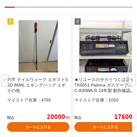
釣竿 テイルウォーク エギストS
★リユースのサカイつくば店★
SD 86ML エギングバッグ エギ
TK6651 Paloma ガステーブル I
その他
C-830WA-R 24年製 動作確認／
クリーニング済み 【リユースの
マイストア在庫：
4765
マイストア在庫：
1050
サカイつくば店】
20000
17600
税込
円
税込
円
カートに入れる
カートに入れる