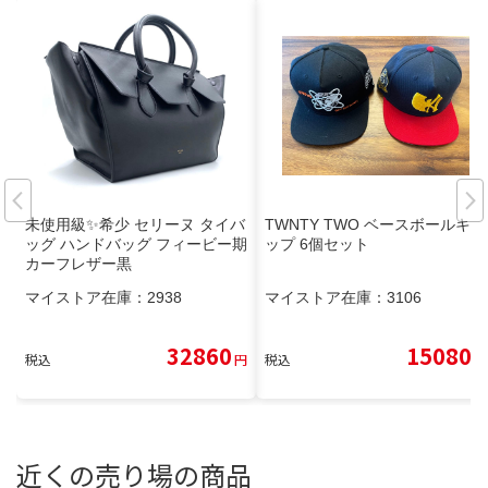
未使用級✨希少 セリーヌ タイバ
TWNTY TWO ベースボールキャ
ッグ ハンドバッグ フィービー期
ップ 6個セット
カーフレザー黒
マイストア在庫：
2938
マイストア在庫：
3106
32860
15080
税込
円
税込
円
近くの売り場の商品