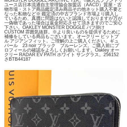
MONSTER DOGGLE ARCHIVE Y2K。○購入元ブランドリ
ユース店日本流通自主管理協会加盟店（AACD）質屋・古
物市場・ストア商品鑑定済み商品その他ネット購入不要と
なった私物など※ 鑑定済の中古ブランド市場より購入し
ているため、真贋に問題はないと認識しておりますが万が
一偽物であった場合は返金対応させて頂きますのでご安心
下さい。OAKLEY MONSTER DOGGLE バフ掛け
CUSTOM 雰囲気抜群。※より良いものを提供するために
補修をしている商品もございます。オークリー ピットブ
ル アジアンフィット。ご理解の上ご購入ください。ギュ
パール 23 noir ブラック ブルーレンズ。ご購入前にプ
ロフィールの確認をよろしくお願いします。Oakley オー
クリー RADAR EV PATH ホワイト サングラス。256152
さBTB44187