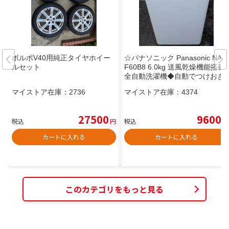
ボルボV40用純正タイヤホイー
☆パナソニック Panasonic NA-
ルセット
F60B8 6.0kg 送風乾燥機能搭載
全自動洗濯機◆自動でつけおき
洗い
マイストア在庫：
2736
マイストア在庫：
4374
27500
9600
税込
円
税込
円
カートに入れる
カートに入れる
このカテゴリをもっと見る