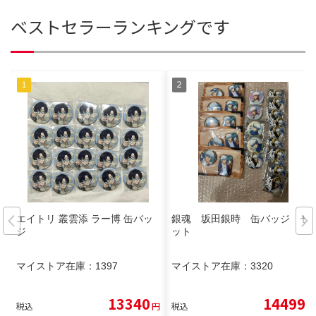
ベストセラーランキングです
エイトリ 叢雲添 ラー博 缶バッ
銀魂 坂田銀時 缶バッジ セ
ジ
ット
マイストア在庫：
1397
マイストア在庫：
3320
13340
14499
税込
円
税込
円