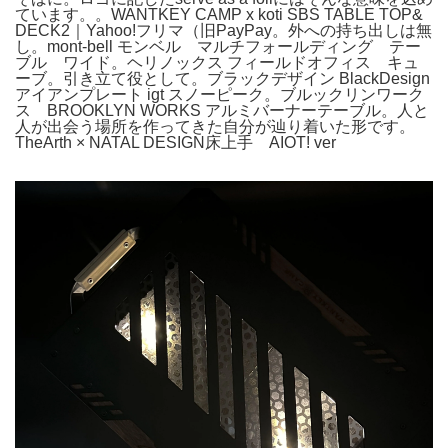
ています。。WANTKEY CAMP x koti SBS TABLE TOP&
DECK2｜Yahoo!フリマ（旧PayPay。外への持ち出しは無
し。mont-bell モンベル マルチフォールディング テー
ブル ワイド。ヘリノックス フィールドオフィス キュ
ーブ。引き立て役として。ブラックデザイン BlackDesign
アイアンプレート igt スノーピーク。ブルックリンワーク
ス BROOKLYN WORKS アルミバーナーテーブル。人と
人が出会う場所を作ってきた自分が辿り着いた形です。
TheArth × NATAL DESIGN床上手 AIOT! ver