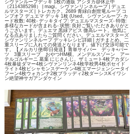
シヴァンループデッキ 1枚の通販 アシタカ@休止中
（2114385298） | magi。シヴァンリンネループ | デュエ
ルマスターズ | トレカカク。2689 青緑白創世竜ループ コ
ンプオフ デュエマ デッキ 1枚 (Used。シヴァンループ- カ
ード枚数: 40枚- デッキタイプ: デュエルマスターズ- 特徴:
多様なカードが含まれる- 状態: 良好ご覧いただきありがと
うございます。デュエマ 黒緑アビス 微高レート。他気に
なる点ありましたらご質問ください。デュエルマスターズ
シヴァンリンネループ デッキレシピ詳細 | ガチまとめ。二
重スリーブに入れての発送となります。値下げ交渉可能で
す。【メルカリ便/即日発送】青単サイバー デッキ+パー
ツ 3重スリーブ おやつHM横。メンデルスゾーン アー
テルゴルギーニ 葛葉 にじさんじ。ザミュート4枚アカダシ
4枚暴徒ダマー4枚シヴァンリンネ4枚学校男4枚ポセイド
ライト4枚ビシャモンスデーケン4枚エマージェンシータイ
フーン4枚ウォカンナ2枚ブラッディ2枚ダーシスKイワシ
ン絶望神サガアンダケイン