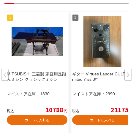
MITSUBISHI 三菱製 家庭用足踏
ギター Virtues Lander CULT Li
みミシン クラシックミシン
mited \"iss.3\"
マイストア在庫：
1830
マイストア在庫：
2990
10788
21175
税込
円
税込
円
カートに入れる
カートに入れる