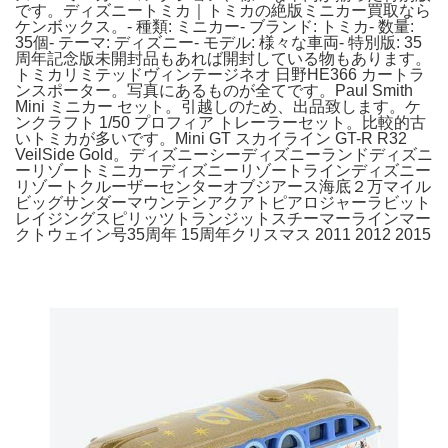
です。ディズニートミカ｜トミカの絶版ミニカー買取なら
ケンボックス。- 種類: ミニカー- ブランド: トミカ- 数量:
35個- テーマ: ディズニー- モデル: 様々な車両- 特別版: 35
周年記念版未開封品もあれば開封している物もあります。
トミカリミテッドヴィンテージネオ 日野HE366 カートラ
ンスポーター。写真にあるものが全てです。Paul Smith
Mini ミニカー セット。引越しのため、出品致します。ケ
ンクラフト 1/50 プロフィア トレーラーセット。比較的古
いトミカが多いです。Mini GT スカイライン GT-R R32
VeilSide Gold。ディズニーシーディズニーランドディズニ
ーリゾートミニカーディズニーリゾートラインディズニー
リゾートクルーザーセンターオブジアース海底２万マイル
ビッグサンダーマウンテンアクアトピアロジャーラビット
レイジングスピリッツトランジットスチーマーラインマー
クトウェイン号35周年 15周年クリスマス 2011 2012 2015