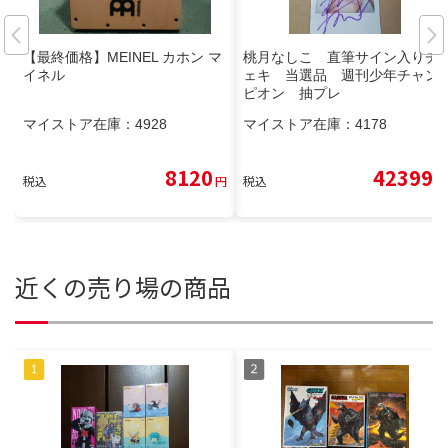
【最終価格】MEINEL カホン マ
桃月なしこ 直筆サイン入りチ
イネル
ェキ 当選品 週刊少年チャン
ピオン 抽プレ
マイストア在庫：
4928
マイストア在庫：
4178
8120
42399
税込
円
税込
円
近くの売り場の商品