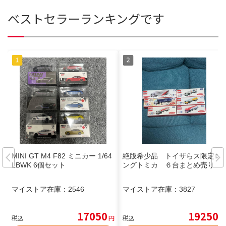
ベストセラーランキングです
MINI GT M4 F82 ミニカー 1/64
絶版希少品 トイザらス限定ロ
LBWK 6個セット
ングトミカ ６台まとめ売り
マイストア在庫：
2546
マイストア在庫：
3827
17050
19250
税込
円
税込
円