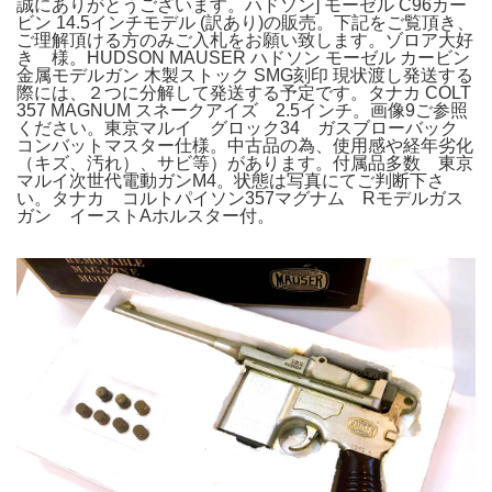
誠にありがとうございます。ハドソン] モーゼル C96カー
ビン 14.5インチモデル (訳あり)の販売。下記をご覧頂き、
ご理解頂ける方のみご入札をお願い致します。ゾロア大好
き 様。HUDSON MAUSER ハドソン モーゼル カービン
金属モデルガン 木製ストック SMG刻印 現状渡し発送する
際には、２つに分解して発送する予定です。タナカ COLT
357 MAGNUM スネークアイズ 2.5インチ。画像9ご参照
ください。東京マルイ グロック34 ガスブローバック
コンバットマスター仕様。中古品の為、使用感や経年劣化
（キズ、汚れ）、サビ等）があります。付属品多数 東京
マルイ次世代電動ガンM4。状態は写真にてご判断下さ
い。タナカ コルトパイソン357マグナム Rモデルガス
ガン イーストAホルスター付。