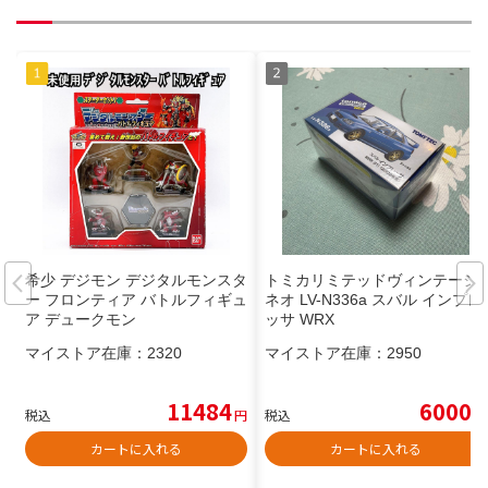
希少 デジモン デジタルモンスタ
トミカリミテッドヴィンテージ
ー フロンティア バトルフィギュ
ネオ LV-N336a スバル インプレ
ア デュークモン
ッサ WRX
マイストア在庫：
2320
マイストア在庫：
2950
11484
6000
税込
円
税込
円
カートに入れる
カートに入れる