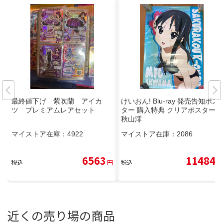
最終値下げ 紫吹蘭 アイカ
けいおん! Blu-ray 発売告知ポス
ツ プレミアムレアセット
ター 購入特典 クリアポスター
秋山澪
マイストア在庫：
4922
マイストア在庫：
2086
6563
11484
税込
円
税込
円
近くの売り場の商品