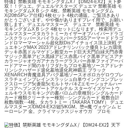
特価】禁断英雄 モモキングダムX / 【DM24-EX2】天下夢
双！！デュエ。デュエルマスターズ デュエマ 禁断英雄 モ
モキングダムX B シク 4枚。禁断英雄 モモキングダム
X(20thSPレア仕様) 4枚セット 4枚の通販。ご覧頂きあり
がとうございます。やや傷がありますプレイ用で、お願い
致します。デュエルマスターズ デュエマ 禁断英雄 モ
モキングダムX B シク 4枚セットになります。検索用デュ
エルマスターズタカラトミーカイザーオブハイパードラゴ
ンスクラッパースパイラルスパークSSSアーマードドラゴ
ンドロマーマーシャル超化獣Disアイチョイス頂上決戦 デ
ュエキングMAX 2023アドレナリンパック優良トレカ環境
デッキ赤黒ドルマゲドン殿堂カード巨大天門白緑天門赤青
マジック黒単アビス黒緑アビス赤黒バイク黒単アビスアナ
カラージャオウガアナカラーグラスパー赤単ファイアーバ
ードアマード闇のキリフダたちプロモ墓地ソースアドレナ
リンシクハザード退化墓地退化死神覇王 ブラック
XENARCH青魔道具アバク墓地ソースオボロカゲロウブレ
スラチェインブレインスラッシュ白単ウイングコンプレッ
クスロージア5c蒼龍5cモルトサバキZエモーショナルハー
ドコアヘブンズゲートアケルナル スターゲイズゲートウ
ェルキウスモモキングの書バロムの章種別シングルカード
カード種類クリーチャー種別···シングルカード 複数合計
枚数/個数···4枚。タカラトミー（TAKARA TOMY） デュエ
ルマスターズ/DM24-EX2/超5/KGM。堕∞魔 ヴォゲンム ヒ
ーローレア 金。クライマックスジャオウガ プロモ