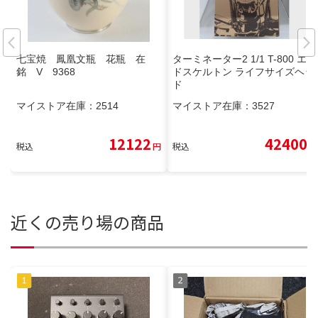
七宝焼 鳳凰文瓶 花瓶 在
ターミネーター2 1/1 T-800 エン
銘 V 9368
ドスケルトン ライフサイズヘッ
ド
マイストア在庫：
2514
マイストア在庫：
3527
12122
42400
税込
円
税込
円
近くの売り場の商品