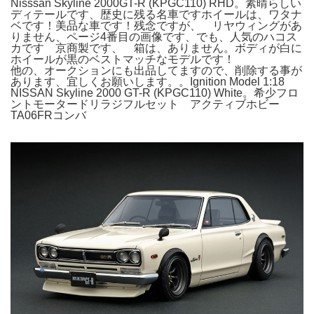
Nisssan Skyline 2000GT-R (KPGC110) RHD。素晴らしい
ディテールです、歴史に残る名車ですホイールは、ワタナ
ベです！美品な車です！残念ですが、 リヤウィングがあ
りません、ページ4番目の画像です、でも、人気のハコス
カです 京商製です、 箱は、ありません。ボディが白に
ホイールが黒のベストマッチなモデルです！
他の、オークションにも出品してますので、削除する事が
あります、宜しくお願いします。。Ignition Model 1:18
NISSAN Skyline 2000 GT-R (KPGC110) White。希少フロ
ントモータードリラジフルセット アクティブホビー
TA06FRコンバ