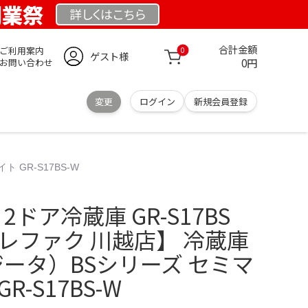
 創業祭
詳しくは
こちら
合計金額
ご利用案内
0
ゲスト様
0円
お問い合わせ
変更
ログイン
新規会員登録
 GR-S17BS-W
芝 2ドア冷蔵庫 GR-S17BS
トレファク 川越店】 冷蔵庫
ベジータ）BSシリーズ セミマ
-S17BS-W