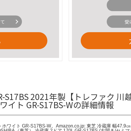
いて
受
る
GR-S17BS 2021年製【トレファク 
イト GR-S17BS-Wの詳細情報
 GR-S17BS-W。Amazon.co.jp: 東芝 冷蔵庫 幅47.9㎝
。TOSHIBA（東芝） 冷蔵庫 2ドア 170L GR-S17BS (右開き/セ