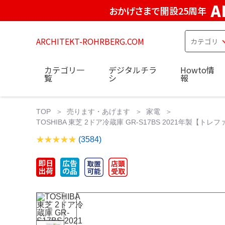
A
おかげさまで開設25周年
ARCHITEKT-ROHRBERG.COM
カテゴリ一
デジタルチラ
Howto情
覧
シ
報
TOP
売ります・あげます
家電
TOSHIBA 東芝 2ドア冷蔵庫 GR-S17BS 2021年製【ト
(3584)