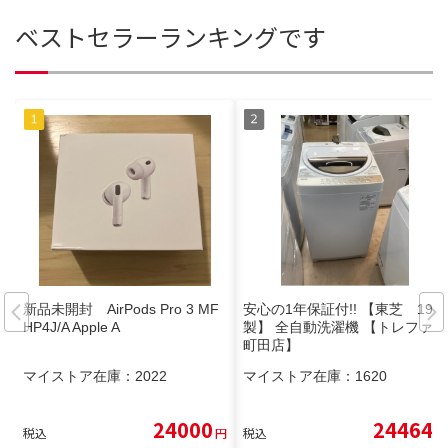
ベストセラーランキングです
新品未開封 AirPods Pro 3 MF
安心の1年保証付!! 【東芝 19年
HP4J/A Apple A
製】 全自動洗濯機 【トレファク
町田店】
マイストア在庫：
2022
マイストア在庫：
1620
24000
24464
税込
円
税込
円