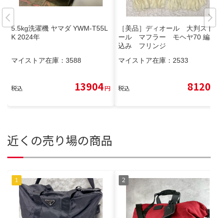
5.5kg洗濯機 ヤマダ YWM-T55L
［美品］ディオール 大判スト
K 2024年
ール マフラー モヘヤ70 編み
込み フリンジ
マイストア在庫：
3588
マイストア在庫：
2533
13904
8120
税込
円
税込
円
近くの売り場の商品