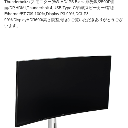
Thunderboltハブ モニター(/WUHD/IPS Black,非光沢/2500R曲
面/DP,HDMI,Thunderbolt 4,USB Type-C/内蔵スピーカー/有線
Ethernet/BT.709 100%,Display P3 99%,DCI-P3
99%/DisplayHDR600/高さ調整,傾き) ご覧いただきありがとうござ
います。